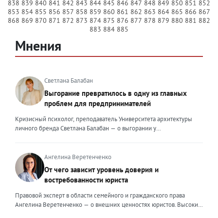
838
839
840
841
842
843
844
845
846
847
848
849
850
851
852
853
854
855
856
857
858
859
860
861
862
863
864
865
866
867
868
869
870
871
872
873
874
875
876
877
878
879
880
881
882
883
884
885
Мнения
Светлана Балабан
Выгорание превратилось в одну из главных
проблем для предпринимателей
Кризисный психолог, преподаватель Университета архитектуры
личного бренда Светлана Балабан — о выгорании у
предпринимателей, его причинах, признаках и способах
преодоления Выгорание в 2026 году стало самой острой
проблемой, однако выгорание у предпринимателей заметно
Ангелина Веретенченко
отличается от выгорания у наёмных сотрудников. Наёмный
От чего зависит уровень доверия и
сотрудник может уйти на больничный или в отпуск, пожаловаться
востребованности юриста
на что-то начальству или сменить работу. Предприниматель — сам
себе начальник и основа системы. Если он устаёт, бизнес не встанет
Правовой эксперт в области семейного и гражданского права
на паузу, а просто начнёт разваливаться. У предпринимателей
Ангелина Веретенченко — о внешних ценностях юристов. Высокий
принято говорить, что они не имеют право на выгорание или на
уровень экспертности, профессионализм,