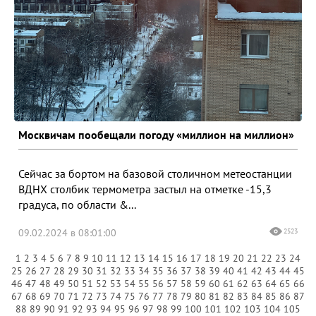
Москвичам пообещали погоду «миллион на миллион»
Сейчас за бортом на базовой столичном метеостанции
ВДНХ столбик термометра застыл на отметке -15,3
градуса, по области &...
09.02.2024 в 08:01:00
2523
1
2
3
4
5
6
7
8
9
10
11
12
13
14
15
16
17
18
19
20
21
22
23
24
25
26
27
28
29
30
31
32
33
34
35
36
37
38
39
40
41
42
43
44
45
46
47
48
49
50
51
52
53
54
55
56
57
58
59
60
61
62
63
64
65
66
67
68
69
70
71
72
73
74
75
76
77
78
79
80
81
82
83
84
85
86
87
88
89
90
91
92
93
94
95
96
97
98
99
100
101
102
103
104
105