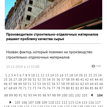
Производители строительно-отделочных материалов
решают проблему качества сырья
Назван фактор, который повлиял на производство
строительно-отделочных материалов
25.11.2024 в 12:55:00
2348
1
2
3
4
5
6
7
8
9
10
11
12
13
14
15
16
17
18
19
20
21
22
23
24
25
26
27
28
29
30
31
32
33
34
35
36
37
38
39
40
41
42
43
44
45
46
47
48
49
50
51
52
53
54
55
56
57
58
59
60
61
62
63
64
65
66
67
68
69
70
71
72
73
74
75
76
77
78
79
80
81
82
83
84
85
86
87
88
89
90
91
92
93
94
95
96
97
98
99
100
101
102
103
104
105
106
107
108
109
110
111
112
113
114
115
116
117
118
119
120
121
122
123
124
125
126
127
128
129
130
131
132