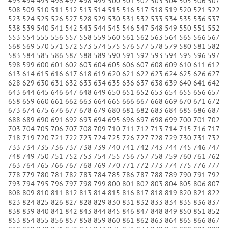
493
494
495
496
497
498
499
500
501
502
503
504
505
506
507
508
509
510
511
512
513
514
515
516
517
518
519
520
521
522
523
524
525
526
527
528
529
530
531
532
533
534
535
536
537
538
539
540
541
542
543
544
545
546
547
548
549
550
551
552
553
554
555
556
557
558
559
560
561
562
563
564
565
566
567
568
569
570
571
572
573
574
575
576
577
578
579
580
581
582
583
584
585
586
587
588
589
590
591
592
593
594
595
596
597
598
599
600
601
602
603
604
605
606
607
608
609
610
611
612
613
614
615
616
617
618
619
620
621
622
623
624
625
626
627
628
629
630
631
632
633
634
635
636
637
638
639
640
641
642
643
644
645
646
647
648
649
650
651
652
653
654
655
656
657
658
659
660
661
662
663
664
665
666
667
668
669
670
671
672
673
674
675
676
677
678
679
680
681
682
683
684
685
686
687
688
689
690
691
692
693
694
695
696
697
698
699
700
701
702
703
704
705
706
707
708
709
710
711
712
713
714
715
716
717
718
719
720
721
722
723
724
725
726
727
728
729
730
731
732
733
734
735
736
737
738
739
740
741
742
743
744
745
746
747
748
749
750
751
752
753
754
755
756
757
758
759
760
761
762
763
764
765
766
767
768
769
770
771
772
773
774
775
776
777
778
779
780
781
782
783
784
785
786
787
788
789
790
791
792
793
794
795
796
797
798
799
800
801
802
803
804
805
806
807
808
809
810
811
812
813
814
815
816
817
818
819
820
821
822
823
824
825
826
827
828
829
830
831
832
833
834
835
836
837
838
839
840
841
842
843
844
845
846
847
848
849
850
851
852
853
854
855
856
857
858
859
860
861
862
863
864
865
866
867