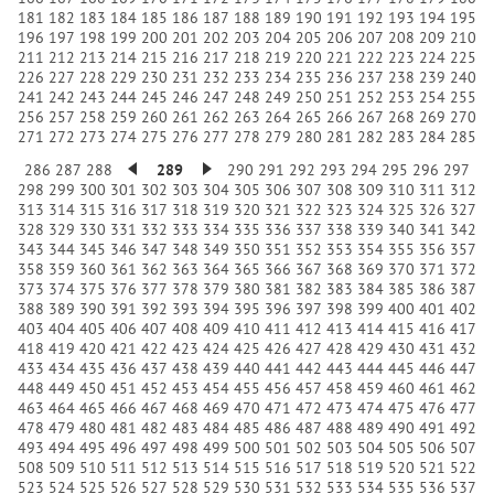
181
182
183
184
185
186
187
188
189
190
191
192
193
194
195
196
197
198
199
200
201
202
203
204
205
206
207
208
209
210
211
212
213
214
215
216
217
218
219
220
221
222
223
224
225
226
227
228
229
230
231
232
233
234
235
236
237
238
239
240
241
242
243
244
245
246
247
248
249
250
251
252
253
254
255
256
257
258
259
260
261
262
263
264
265
266
267
268
269
270
271
272
273
274
275
276
277
278
279
280
281
282
283
284
285
286
287
288
289
290
291
292
293
294
295
296
297
298
299
300
301
302
303
304
305
306
307
308
309
310
311
312
313
314
315
316
317
318
319
320
321
322
323
324
325
326
327
328
329
330
331
332
333
334
335
336
337
338
339
340
341
342
343
344
345
346
347
348
349
350
351
352
353
354
355
356
357
358
359
360
361
362
363
364
365
366
367
368
369
370
371
372
373
374
375
376
377
378
379
380
381
382
383
384
385
386
387
388
389
390
391
392
393
394
395
396
397
398
399
400
401
402
403
404
405
406
407
408
409
410
411
412
413
414
415
416
417
418
419
420
421
422
423
424
425
426
427
428
429
430
431
432
433
434
435
436
437
438
439
440
441
442
443
444
445
446
447
448
449
450
451
452
453
454
455
456
457
458
459
460
461
462
463
464
465
466
467
468
469
470
471
472
473
474
475
476
477
478
479
480
481
482
483
484
485
486
487
488
489
490
491
492
493
494
495
496
497
498
499
500
501
502
503
504
505
506
507
508
509
510
511
512
513
514
515
516
517
518
519
520
521
522
523
524
525
526
527
528
529
530
531
532
533
534
535
536
537