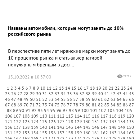
Названы автомобили, которые могут занять до 10%
российского рынка
В перспективе пяти лет иранские марки могут занять до
10 процентов рынка и стать альтернативой
популярным брендам в дост...
15.10.2022 в 10:37:00
21715
1
2
3
4
5
6
7
8
9
10
11
12
13
14
15
16
17
18
19
20
21
22
23
24
25
26
27
28
29
30
31
32
33
34
35
36
37
38
39
40
41
42
43
44
45
46
47
48
49
50
51
52
53
54
55
56
57
58
59
60
61
62
63
64
65
66
67
68
69
70
71
72
73
74
75
76
77
78
79
80
81
82
83
84
85
86
87
88
89
90
91
92
93
94
95
96
97
98
99
100
101
102
103
104
105
106
107
108
109
110
111
112
113
114
115
116
117
118
119
120
121
122
123
124
125
126
127
128
129
130
131
132
133
134
135
136
137
138
139
140
141
142
143
144
145
146
147
148
149
150
151
152
153
154
155
156
157
158
159
160
161
162
163
164
165
166
167
168
169
170
171
172
173
174
175
176
177
178
179
180