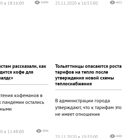
0 в 18:16:00
34894
25.11.2020 в 16:53:00
4622
стам рассказали, как
Тольяттинцы опасаются роста
дится кофе для
тарифов на тепло после
налдс»
утверждения новой схемы
теплоснабжения
тения кофеманов в
В администрации города
х пандемии остались
утверждают, что к тарифам это
нными
не имеет отношения
0 в 11:48:00
3894
25.11.2020 в 10:33:00
4480