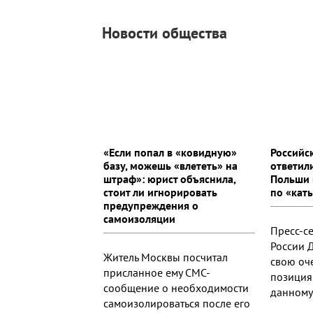
Новости общества
«Если попал в «ковидную»
Российс
базу, можешь «влететь» на
ответил
штраф»: юрист объяснила,
Польши 
стоит ли игнорировать
по «кат
предупреждения о
самоизоляции
Пресс-с
России 
Житель Москвы посчитал
свою оче
присланное ему СМС-
позиция
сообщение о необходимости
данному 
самоизолироваться после его