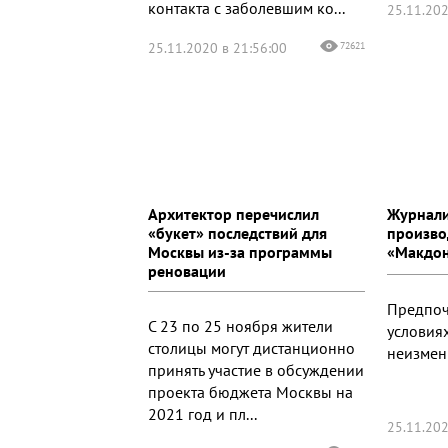
контакта с заболевшим ко...
25.11.202
25.11.2020 в 21:56:00
72621
Архитектор перечислил
Журнали
«букет» последствий для
произво
Москвы из-за программы
«Макдо
реновации
Предпоч
С 23 по 25 ноября жители
условия
столицы могут дистанционно
неизме
принять участие в обсуждении
проекта бюджета Москвы на
2021 год и пл...
25.11.202