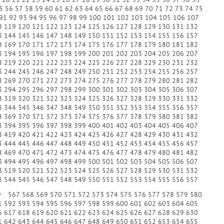
5
56
57
58
59
60
61
62
63
64
65
66
67
68
69
70
71
72
73
74
75
91
92
93
94
95
96
97
98
99
100
101
102
103
104
105
106
107
8
119
120
121
122
123
124
125
126
127
128
129
130
131
132
3
144
145
146
147
148
149
150
151
152
153
154
155
156
157
8
169
170
171
172
173
174
175
176
177
178
179
180
181
182
3
194
195
196
197
198
199
200
201
202
203
204
205
206
207
8
219
220
221
222
223
224
225
226
227
228
229
230
231
232
3
244
245
246
247
248
249
250
251
252
253
254
255
256
257
8
269
270
271
272
273
274
275
276
277
278
279
280
281
282
3
294
295
296
297
298
299
300
301
302
303
304
305
306
307
8
319
320
321
322
323
324
325
326
327
328
329
330
331
332
3
344
345
346
347
348
349
350
351
352
353
354
355
356
357
8
369
370
371
372
373
374
375
376
377
378
379
380
381
382
3
394
395
396
397
398
399
400
401
402
403
404
405
406
407
8
419
420
421
422
423
424
425
426
427
428
429
430
431
432
3
444
445
446
447
448
449
450
451
452
453
454
455
456
457
8
469
470
471
472
473
474
475
476
477
478
479
480
481
482
3
494
495
496
497
498
499
500
501
502
503
504
505
506
507
8
519
520
521
522
523
524
525
526
527
528
529
530
531
532
3
544
545
546
547
548
549
550
551
552
553
554
555
556
557
567
568
569
570
571
572
573
574
575
576
577
578
579
580
1
592
593
594
595
596
597
598
599
600
601
602
603
604
605
6
617
618
619
620
621
622
623
624
625
626
627
628
629
630
1
642
643
644
645
646
647
648
649
650
651
652
653
654
655