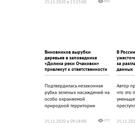
25.11.2020 в 13:23:00
4332
Виновников вырубки
В Росси
деревьев в заповеднике
ужесточ
«Долина реки Очаковки»
за разг
привлекут к ответственности
данных
Подтвердилась незаконная
Автор п
рубка зеленых насаждений на
что это 
особо охраняемой
уменьше
природной территории
преступ
25.11.2020 в 09:18:00
2777
25.11.202