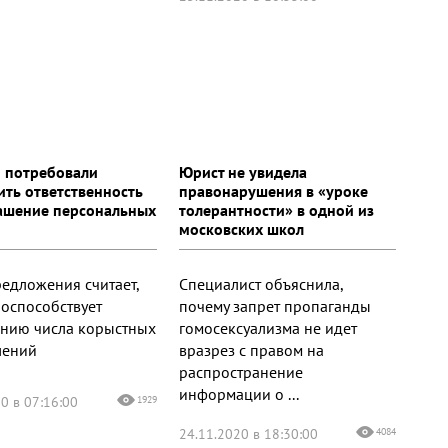
и потребовали
Юрист не увидела
ить ответственность
правонарушения в «уроке
лашение персональных
толерантности» в одной из
московских школ
редложения считает,
Специалист объяснила,
поспособствует
почему запрет пропаганды
нию числа корыстных
гомосексуализма не идет
лений
вразрез с правом на
распространение
информации о ...
0 в 07:16:00
1929
24.11.2020 в 18:30:00
4084