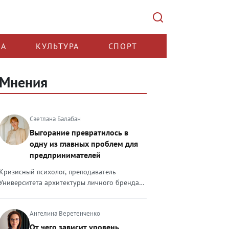
КА
КУЛЬТУРА
СПОРТ
Мнения
Светлана Балабан
Выгорание превратилось в
одну из главных проблем для
предпринимателей
Кризисный психолог, преподаватель
Университета архитектуры личного бренда
Светлана Балабан — о выгорании у
предпринимателей, его причинах, признаках
Ангелина Веретенченко
и способах преодоления Выгорание в 2026
году стало самой острой проблемой, однако
От чего зависит уровень