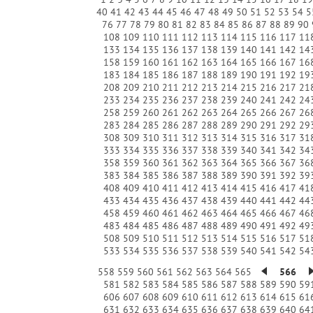
40
41
42
43
44
45
46
47
48
49
50
51
52
53
54
5
76
77
78
79
80
81
82
83
84
85
86
87
88
89
90
108
109
110
111
112
113
114
115
116
117
11
133
134
135
136
137
138
139
140
141
142
14
158
159
160
161
162
163
164
165
166
167
16
183
184
185
186
187
188
189
190
191
192
19
208
209
210
211
212
213
214
215
216
217
21
233
234
235
236
237
238
239
240
241
242
24
258
259
260
261
262
263
264
265
266
267
26
283
284
285
286
287
288
289
290
291
292
29
308
309
310
311
312
313
314
315
316
317
31
333
334
335
336
337
338
339
340
341
342
34
358
359
360
361
362
363
364
365
366
367
36
383
384
385
386
387
388
389
390
391
392
39
408
409
410
411
412
413
414
415
416
417
41
433
434
435
436
437
438
439
440
441
442
44
458
459
460
461
462
463
464
465
466
467
46
483
484
485
486
487
488
489
490
491
492
49
508
509
510
511
512
513
514
515
516
517
51
533
534
535
536
537
538
539
540
541
542
54
558
559
560
561
562
563
564
565
566
581
582
583
584
585
586
587
588
589
590
59
606
607
608
609
610
611
612
613
614
615
61
631
632
633
634
635
636
637
638
639
640
64