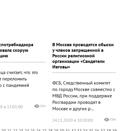
оспотребнадзора
В Москве проводятся обыски
овала скорую
у членов запрещенной в
ацию
России религиозной
организации «Свидетели
Иеговы»
а считает, что это
т переломить
ФСБ, Следственный комитет
ю с пандемией
по городу Москве совместно с
МВД России, при поддержке
Росгвардии проводят в
0 в 13:01:00
3251
Москве и других р...
24.11.2020 в 10:30:00
5356
9
20
21
22
23
24
25
26
27
28
29
30
31
32
33
34
35
36
37
38
39