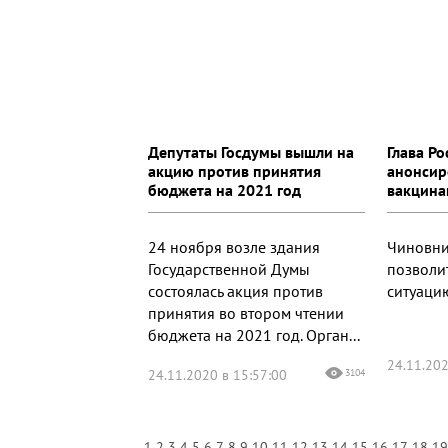
Депутаты Госдумы вышли на
Глава Р
акцию против принятия
анонсир
бюджета на 2021 год
вакцин
24 ноября возле здания
Чиновниц
Государственной Думы
позволи
состоялась акция против
ситуаци
принятия во втором чтении
бюджета на 2021 год. Орган...
24.11.202
24.11.2020 в 15:57:00
3104
1
2
3
4
5
6
7
8
9
10
11
12
13
14
15
16
17
18
1