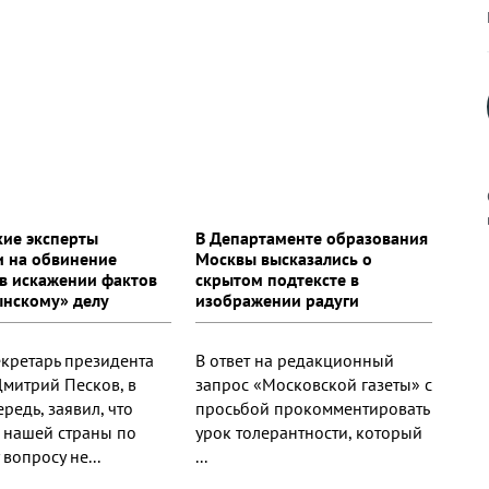
кие эксперты
В Департаменте образования
и на обвинение
Москвы высказались о
в искажении фактов
скрытом подтексте в
к
ынскому» делу
изображении радуги
екретарь президента
В ответ на редакционный
Дмитрий Песков, в
запрос «Московской газеты» с
р
редь, заявил, что
просьбой прокомментировать
 нашей страны по
урок толерантности, который
вопросу не...
...
н