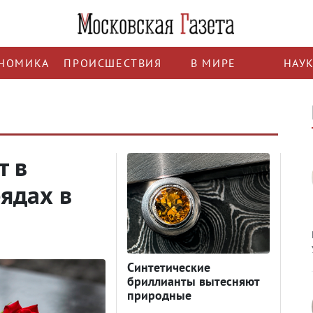
НОМИКА
ПРОИСШЕСТВИЯ
В МИРЕ
НАУ
т в
ядах в
Синтетические
бриллианты вытесняют
природные