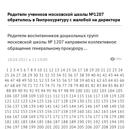
Родители учеников московской школы №1207
обратились в Генпрокуратуру с жалобой на директора
Родители воспитанников дошкольных групп
московской школы № 1207 направили коллективное
обращение генеральному прокурору ...
28.04.2022 в 11:19:00
5954
1
2
3
4
5
6
7
8
9
10
11
12
13
14
15
16
17
18
19
20
21
22
23
24
25
26
27
28
29
30
31
32
33
34
35
36
37
38
39
40
41
42
43
44
45
46
47
48
49
50
51
52
53
54
55
56
57
58
59
60
61
62
63
64
65
66
67
68
69
70
71
72
73
74
75
76
77
78
79
80
81
82
83
84
85
86
87
88
89
90
91
92
93
94
95
96
97
98
99
100
101
102
103
104
105
106
107
108
109
110
111
112
113
114
115
116
117
118
119
120
121
122
123
124
125
126
127
128
129
130
131
132
133
134
135
136
137
138
139
140
141
142
143
144
145
146
147
148
149
150
151
152
153
154
155
156
157
158
159
160
161
162
163
164
165
166
167
168
169
170
171
172
173
174
175
176
177
178
179
180
181
182
183
184
185
186
187
188
189
190
191
192
193
194
195
196
197
198
199
200
201
202
203
204
205
206
207
208
209
210