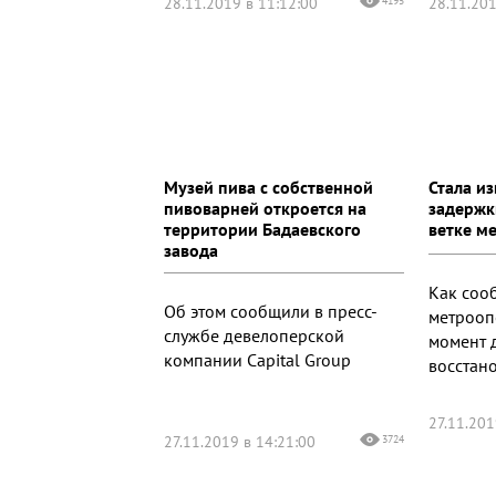
28.11.2019 в 11:12:00
4195
28.11.201
Музей пива с собственной
Стала и
пивоварней откроется на
задержк
территории Бадаевского
ветке м
завода
Как соо
Об этом сообщили в пресс-
метрооп
службе девелоперской
момент 
компании Capital Group
восстан
27.11.201
27.11.2019 в 14:21:00
3724