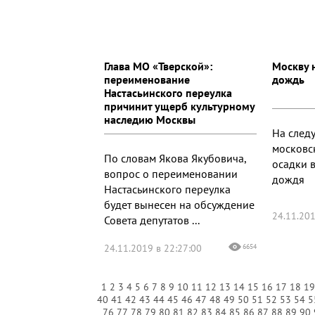
Глава МО «Тверской»:
Москву 
переименование
дождь
Настасьинского переулка
причинит ущерб культурному
наследию Москвы
На след
московс
По словам Якова Якубовича,
осадки 
вопрос о переименовании
дождя
Настасьинского переулка
будет вынесен на обсуждение
24.11.201
Совета депутатов ...
24.11.2019 в 22:27:00
6654
1
2
3
4
5
6
7
8
9
10
11
12
13
14
15
16
17
18
1
40
41
42
43
44
45
46
47
48
49
50
51
52
53
54
5
76
77
78
79
80
81
82
83
84
85
86
87
88
89
90