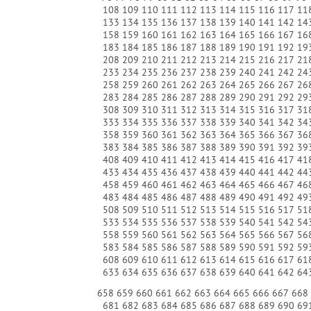
108
109
110
111
112
113
114
115
116
117
11
133
134
135
136
137
138
139
140
141
142
14
158
159
160
161
162
163
164
165
166
167
16
183
184
185
186
187
188
189
190
191
192
19
208
209
210
211
212
213
214
215
216
217
21
233
234
235
236
237
238
239
240
241
242
24
258
259
260
261
262
263
264
265
266
267
26
283
284
285
286
287
288
289
290
291
292
29
308
309
310
311
312
313
314
315
316
317
31
333
334
335
336
337
338
339
340
341
342
34
358
359
360
361
362
363
364
365
366
367
36
383
384
385
386
387
388
389
390
391
392
39
408
409
410
411
412
413
414
415
416
417
41
433
434
435
436
437
438
439
440
441
442
44
458
459
460
461
462
463
464
465
466
467
46
483
484
485
486
487
488
489
490
491
492
49
508
509
510
511
512
513
514
515
516
517
51
533
534
535
536
537
538
539
540
541
542
54
558
559
560
561
562
563
564
565
566
567
56
583
584
585
586
587
588
589
590
591
592
59
608
609
610
611
612
613
614
615
616
617
61
633
634
635
636
637
638
639
640
641
642
64
658
659
660
661
662
663
664
665
666
667
668
681
682
683
684
685
686
687
688
689
690
69