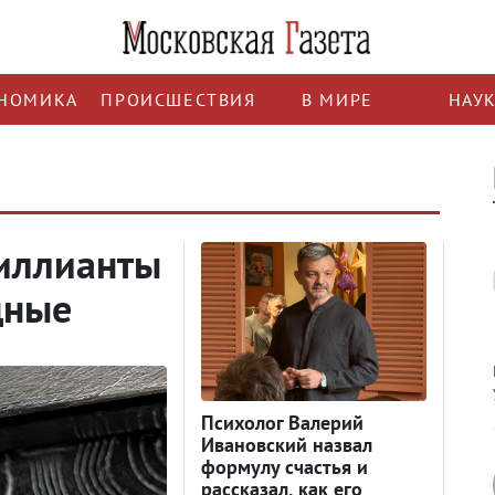
НОМИКА
ПРОИСШЕСТВИЯ
В МИРЕ
НАУ
риллианты
дные
Психолог Валерий
Ивановский назвал
формулу счастья и
рассказал, как его