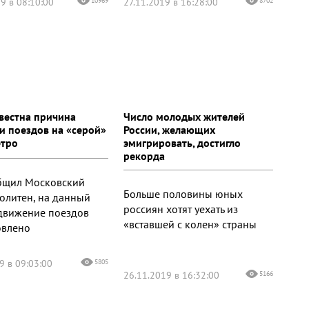
9 в 08:10:00
10969
27.11.2019 в 16:28:00
8702
звестна причина
Число молодых жителей
и поездов на «серой»
России, желающих
етро
эмигрировать, достигло
рекорда
бщил Московский
Больше половины юных
олитен, на данный
россиян хотят уехать из
движение поездов
«вставшей с колен» страны
овлено
9 в 09:03:00
5805
26.11.2019 в 16:32:00
5166