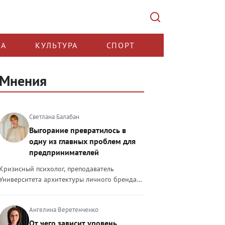
КА
КУЛЬТУРА
СПОРТ
Мнения
Светлана Балабан
Выгорание превратилось в
одну из главных проблем для
предпринимателей
Кризисный психолог, преподаватель
Университета архитектуры личного бренда
Светлана Балабан — о выгорании у
предпринимателей, его причинах, признаках
Ангелина Веретенченко
и способах преодоления Выгорание в 2026
году стало самой острой проблемой, однако
От чего зависит уровень