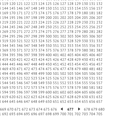
8
119
120
121
122
123
124
125
126
127
128
129
130
131
132
3
144
145
146
147
148
149
150
151
152
153
154
155
156
157
8
169
170
171
172
173
174
175
176
177
178
179
180
181
182
3
194
195
196
197
198
199
200
201
202
203
204
205
206
207
8
219
220
221
222
223
224
225
226
227
228
229
230
231
232
3
244
245
246
247
248
249
250
251
252
253
254
255
256
257
8
269
270
271
272
273
274
275
276
277
278
279
280
281
282
3
294
295
296
297
298
299
300
301
302
303
304
305
306
307
8
319
320
321
322
323
324
325
326
327
328
329
330
331
332
3
344
345
346
347
348
349
350
351
352
353
354
355
356
357
8
369
370
371
372
373
374
375
376
377
378
379
380
381
382
3
394
395
396
397
398
399
400
401
402
403
404
405
406
407
8
419
420
421
422
423
424
425
426
427
428
429
430
431
432
3
444
445
446
447
448
449
450
451
452
453
454
455
456
457
8
469
470
471
472
473
474
475
476
477
478
479
480
481
482
3
494
495
496
497
498
499
500
501
502
503
504
505
506
507
8
519
520
521
522
523
524
525
526
527
528
529
530
531
532
3
544
545
546
547
548
549
550
551
552
553
554
555
556
557
8
569
570
571
572
573
574
575
576
577
578
579
580
581
582
3
594
595
596
597
598
599
600
601
602
603
604
605
606
607
8
619
620
621
622
623
624
625
626
627
628
629
630
631
632
3
644
645
646
647
648
649
650
651
652
653
654
655
656
657
669
670
671
672
673
674
675
676
677
678
679
680
1
692
693
694
695
696
697
698
699
700
701
702
703
704
705