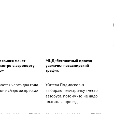
появился макет
МЦД: бесплатный проезд
 метро в аэропорту
увеличил пассажирский
к
о»
трафик
оется через два года
Жители Подмосковья
ьоне «Аэроэкспресса»
выбирают электричку вместо
р
автобуса, потому что не надо
платить за проезд
н