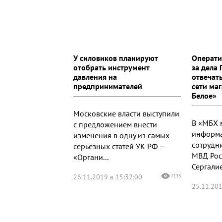
У силовиков планируют
Операти
отобрать инструмент
за дела 
давления на
отвечать
предпринимателей
сети ма
Белое»
Московские власти выступили
В «МБХ 
с предложением внести
информа
изменения в одну из самых
сотрудн
серьезных статей УК РФ —
МВД Рос
«Органи...
Сергалиев
26.11.2019 в 15:32:00
7133
25.11.201