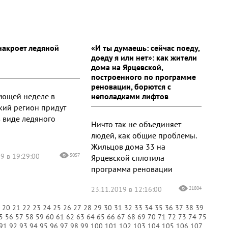
накроет ледяной
«И ты думаешь: сейчас поеду,
доеду я или нет»: как жители
дома на Ярцевской,
построенного по программе
реновации, борются с
ующей неделе в
неполадками лифтов
кий регион придут
в виде ледяного
Ничто так не объединяет
людей, как общие проблемы.
Жильцов дома 33 на
9 в 19:29:00
5057
Ярцевской сплотила
программа реновации
23.11.2019 в 12:16:00
21804
9
20
21
22
23
24
25
26
27
28
29
30
31
32
33
34
35
36
37
38
39
5
56
57
58
59
60
61
62
63
64
65
66
67
68
69
70
71
72
73
74
75
91
92
93
94
95
96
97
98
99
100
101
102
103
104
105
106
107