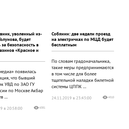
вник, уволенный из-
Собянин: две недели проезд
Голунова, будет
на электричках по МЦД будет
 за безопасность в
бесплатным
газинов «Красное и
По словам градоначальника,
такие меры предпринимаются
медиа» появилась
в том числе для более
ция, что бывший
тщательной наладки билетной
ик УВД по ЗАО ГУ
системы ЦППК ...
сии по Москве Акбар
 ...
24.11.2019 в 23:43:00
4310
9 в 20:58:00
6381