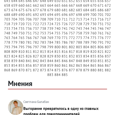
643
644
645
646
647
648
649
650
651
652
653
654
655
656
657
658
659
660
661
662
663
664
665
666
667
668
669
670
671
672
673
674
675
676
677
678
679
680
681
682
683
684
685
686
687
688
689
690
691
692
693
694
695
696
697
698
699
700
701
702
703
704
705
706
707
708
709
710
711
712
713
714
715
716
717
718
719
720
721
722
723
724
725
726
727
728
729
730
731
732
733
734
735
736
737
738
739
740
741
742
743
744
745
746
747
748
749
750
751
752
753
754
755
756
757
758
759
760
761
762
763
764
765
766
767
768
769
770
771
772
773
774
775
776
777
778
779
780
781
782
783
784
785
786
787
788
789
790
791
792
793
794
795
796
797
798
799
800
801
802
803
804
805
806
807
808
809
810
811
812
813
814
815
816
817
818
819
820
821
822
823
824
825
826
827
828
829
830
831
832
833
834
835
836
837
838
839
840
841
842
843
844
845
846
847
848
849
850
851
852
853
854
855
856
857
858
859
860
861
862
863
864
865
866
867
868
869
870
871
872
873
874
875
876
877
878
879
880
881
882
883
884
885
Мнения
Светлана Балабан
Выгорание превратилось в одну из главных
проблем для предпринимателей