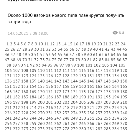
Около 1000 вагонов нового типа планируется получить
за три года
14.05.2021 в 08:38:00
3115
1
2
3
4
5
6
7
8
9
10
11
12
13
14
15
16
17
18
19
20
21
22
23
24
25
26
27
28
29
30
31
32
33
34
35
36
37
38
39
40
41
42
43
44
45
46
47
48
49
50
51
52
53
54
55
56
57
58
59
60
61
62
63
64
65
66
67
68
69
70
71
72
73
74
75
76
77
78
79
80
81
82
83
84
85
86
87
88
89
90
91
92
93
94
95
96
97
98
99
100
101
102
103
104
105
106
107
108
109
110
111
112
113
114
115
116
117
118
119
120
121
122
123
124
125
126
127
128
129
130
131
132
133
134
135
136
137
138
139
140
141
142
143
144
145
146
147
148
149
150
151
152
153
154
155
156
157
158
159
160
161
162
163
164
165
166
167
168
169
170
171
172
173
174
175
176
177
178
179
180
181
182
183
184
185
186
187
188
189
190
191
192
193
194
195
196
197
198
199
200
201
202
203
204
205
206
207
208
209
210
211
212
213
214
215
216
217
218
219
220
221
222
223
224
225
226
227
228
229
230
231
232
233
234
235
236
237
238
239
240
241
242
243
244
245
246
247
248
249
250
251
252
253
254
255
256
257
258
259
260
261
262
263
264
265
266
267
268
269
270
271
272
273
274
275
276
277
278
279
280
281
282
283
284
285