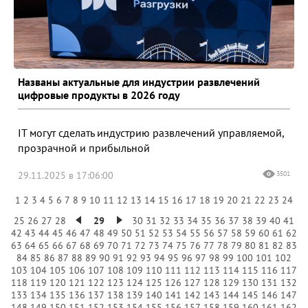
Названы актуальные для индустрии развлечений
цифровые продукты в 2026 году
IT могут сделать индустрию развлечений управляемой,
прозрачной и прибыльной
29.11.2025 в 17:06:00
3501
1
2
3
4
5
6
7
8
9
10
11
12
13
14
15
16
17
18
19
20
21
22
23
24
25
26
27
28
29
30
31
32
33
34
35
36
37
38
39
40
41
42
43
44
45
46
47
48
49
50
51
52
53
54
55
56
57
58
59
60
61
62
63
64
65
66
67
68
69
70
71
72
73
74
75
76
77
78
79
80
81
82
83
84
85
86
87
88
89
90
91
92
93
94
95
96
97
98
99
100
101
102
103
104
105
106
107
108
109
110
111
112
113
114
115
116
117
118
119
120
121
122
123
124
125
126
127
128
129
130
131
132
133
134
135
136
137
138
139
140
141
142
143
144
145
146
147
148
149
150
151
152
153
154
155
156
157
158
159
160
161
162