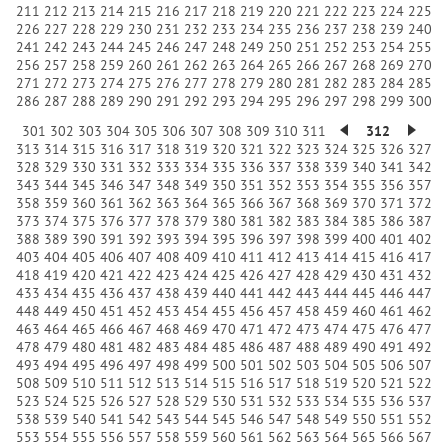
211
212
213
214
215
216
217
218
219
220
221
222
223
224
225
226
227
228
229
230
231
232
233
234
235
236
237
238
239
240
241
242
243
244
245
246
247
248
249
250
251
252
253
254
255
256
257
258
259
260
261
262
263
264
265
266
267
268
269
270
271
272
273
274
275
276
277
278
279
280
281
282
283
284
285
286
287
288
289
290
291
292
293
294
295
296
297
298
299
300
301
302
303
304
305
306
307
308
309
310
311
312
313
314
315
316
317
318
319
320
321
322
323
324
325
326
327
328
329
330
331
332
333
334
335
336
337
338
339
340
341
342
343
344
345
346
347
348
349
350
351
352
353
354
355
356
357
358
359
360
361
362
363
364
365
366
367
368
369
370
371
372
373
374
375
376
377
378
379
380
381
382
383
384
385
386
387
388
389
390
391
392
393
394
395
396
397
398
399
400
401
402
403
404
405
406
407
408
409
410
411
412
413
414
415
416
417
418
419
420
421
422
423
424
425
426
427
428
429
430
431
432
433
434
435
436
437
438
439
440
441
442
443
444
445
446
447
448
449
450
451
452
453
454
455
456
457
458
459
460
461
462
463
464
465
466
467
468
469
470
471
472
473
474
475
476
477
478
479
480
481
482
483
484
485
486
487
488
489
490
491
492
493
494
495
496
497
498
499
500
501
502
503
504
505
506
507
508
509
510
511
512
513
514
515
516
517
518
519
520
521
522
523
524
525
526
527
528
529
530
531
532
533
534
535
536
537
538
539
540
541
542
543
544
545
546
547
548
549
550
551
552
553
554
555
556
557
558
559
560
561
562
563
564
565
566
567