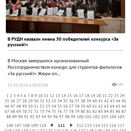
В РУДН назвали имена 30 победителей конкурса «За
русский!»
В Москве завершился организованный
Россотрудничеством конкурс для студентов-филологов
«За русский!». Жюри оп...
25.10.2024 в 00:02:00
2090
1
2
3
4
5
6
7
8
9
10
11
12
13
14
15
16
17
18
19
20
21
22
23
24
25
26
27
28
29
30
31
32
33
34
35
36
37
38
39
40
41
42
43
44
45
46
47
48
49
50
51
52
53
54
55
56
57
58
59
60
61
62
63
64
65
66
67
68
69
70
71
72
73
74
75
76
77
78
79
80
81
82
83
84
85
86
87
88
89
90
91
92
93
94
95
96
97
98
99
100
101
102
103
104
105
106
107
108
109
110
111
112
113
114
115
116
117
118
119
120
121
122
123
124
125
126
127
128
129
130
131
132