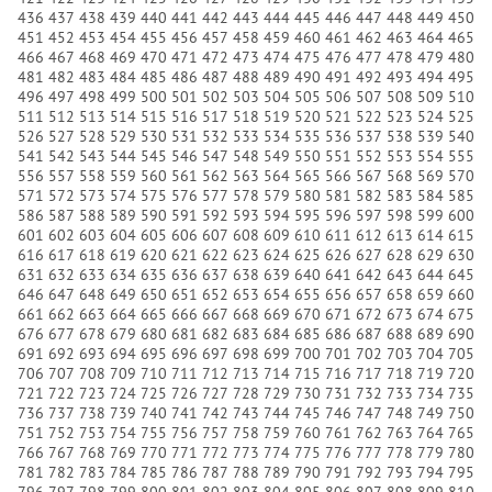
436
437
438
439
440
441
442
443
444
445
446
447
448
449
450
451
452
453
454
455
456
457
458
459
460
461
462
463
464
465
466
467
468
469
470
471
472
473
474
475
476
477
478
479
480
481
482
483
484
485
486
487
488
489
490
491
492
493
494
495
496
497
498
499
500
501
502
503
504
505
506
507
508
509
510
511
512
513
514
515
516
517
518
519
520
521
522
523
524
525
526
527
528
529
530
531
532
533
534
535
536
537
538
539
540
541
542
543
544
545
546
547
548
549
550
551
552
553
554
555
556
557
558
559
560
561
562
563
564
565
566
567
568
569
570
571
572
573
574
575
576
577
578
579
580
581
582
583
584
585
586
587
588
589
590
591
592
593
594
595
596
597
598
599
600
601
602
603
604
605
606
607
608
609
610
611
612
613
614
615
616
617
618
619
620
621
622
623
624
625
626
627
628
629
630
631
632
633
634
635
636
637
638
639
640
641
642
643
644
645
646
647
648
649
650
651
652
653
654
655
656
657
658
659
660
661
662
663
664
665
666
667
668
669
670
671
672
673
674
675
676
677
678
679
680
681
682
683
684
685
686
687
688
689
690
691
692
693
694
695
696
697
698
699
700
701
702
703
704
705
706
707
708
709
710
711
712
713
714
715
716
717
718
719
720
721
722
723
724
725
726
727
728
729
730
731
732
733
734
735
736
737
738
739
740
741
742
743
744
745
746
747
748
749
750
751
752
753
754
755
756
757
758
759
760
761
762
763
764
765
766
767
768
769
770
771
772
773
774
775
776
777
778
779
780
781
782
783
784
785
786
787
788
789
790
791
792
793
794
795
796
797
798
799
800
801
802
803
804
805
806
807
808
809
810