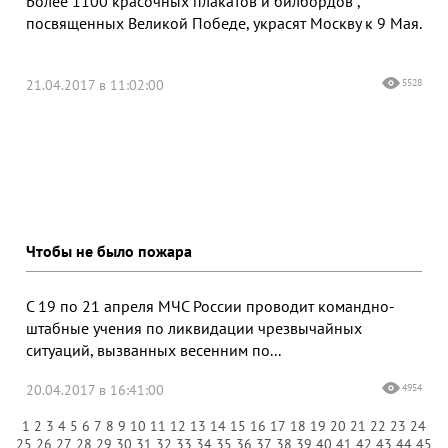
Более 1100 красочных плакатов и билбордов ,
посвященных Великой Победе, украсят Москву к 9 Мая.
21.04.2017 в 11:02:00
5528
Чтобы не было пожара
С 19 по 21 апреля МЧС России проводит командно-
штабные учения по ликвидации чрезвычайных
ситуаций, вызванных весенним по...
20.04.2017 в 16:41:00
4954
1
2
3
4
5
6
7
8
9
10
11
12
13
14
15
16
17
18
19
20
21
22
23
24
25
26
27
28
29
30
31
32
33
34
35
36
37
38
39
40
41
42
43
44
45