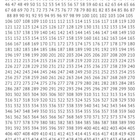
46
47
48
49
50
51
52
53
54
55
56
57
58
59
60
61
62
63
64
65
66
67
68
69
70
71
72
73
74
75
76
77
78
79
80
81
82
83
84
85
86
87
88
89
90
91
92
93
94
95
96
97
98
99
100
101
102
103
104
105
106
107
108
109
110
111
112
113
114
115
116
117
118
119
120
121
122
123
124
125
126
127
128
129
130
131
132
133
134
135
136
137
138
139
140
141
142
143
144
145
146
147
148
149
150
151
152
153
154
155
156
157
158
159
160
161
162
163
164
165
166
167
168
169
170
171
172
173
174
175
176
177
178
179
180
181
182
183
184
185
186
187
188
189
190
191
192
193
194
195
196
197
198
199
200
201
202
203
204
205
206
207
208
209
210
211
212
213
214
215
216
217
218
219
220
221
222
223
224
225
226
227
228
229
230
231
232
233
234
235
236
237
238
239
240
241
242
243
244
245
246
247
248
249
250
251
252
253
254
255
256
257
258
259
260
261
262
263
264
265
266
267
268
269
270
271
272
273
274
275
276
277
278
279
280
281
282
283
284
285
286
287
288
289
290
291
292
293
294
295
296
297
298
299
300
301
302
303
304
305
306
307
308
309
310
311
312
313
314
315
316
317
318
319
320
321
322
323
324
325
326
327
328
329
330
331
332
333
334
335
336
337
338
339
340
341
342
343
344
345
346
347
348
349
350
351
352
353
354
355
356
357
358
359
360
361
362
363
364
365
366
367
368
369
370
371
372
373
374
375
376
377
378
379
380
381
382
383
384
385
386
387
388
389
390
391
392
393
394
395
396
397
398
399
400
401
402
403
404
405
406
407
408
409
410
411
412
413
414
415
416
417
418
419
420
421
422
423
424
425
426
427
428
429
430
431
432
433
434
435