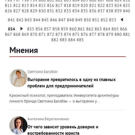
811
812
813
814
815
816
817
818
819
820
821
822
823
824
825
826
827
828
829
830
831
832
833
834
835
836
837
838
839
840
841
842
843
844
845
846
847
848
849
850
851
852
853
854
855
856
857
858
859
860
861
862
863
864
865
866
867
868
869
870
871
872
873
874
875
876
877
878
879
880
881
882
883
884
885
Мнения
Светлана Балабан
Выгорание превратилось в одну из главных
проблем для предпринимателей
Кризисный психолог, преподаватель Университета архитектуры
личного бренда Светлана Балабан — о выгорании у
предпринимателей, его причинах, признаках и способах
преодоления Выгорание в 2026 году стало самой острой
проблемой, однако выгорание у предпринимателей заметно
Ангелина Веретенченко
отличается от выгорания у наёмных сотрудников. Наёмный
От чего зависит уровень доверия и
сотрудник может уйти на больничный или в отпуск, пожаловаться
востребованности юриста