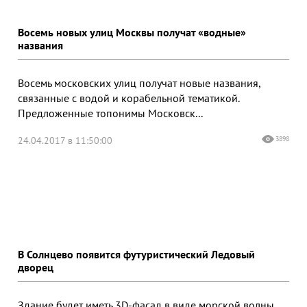
Восемь новых улиц Москвы получат «водные»
названия
Восемь московских улиц получат новые названия,
связанные с водой и корабельной тематикой.
Предложенные топонимы Московск...
24.04.2017 в 11:50:00
3898
В Солнцево появится футуристический Ледовый
дворец
Здание будет иметь 3D-фасад в виде морской волны.