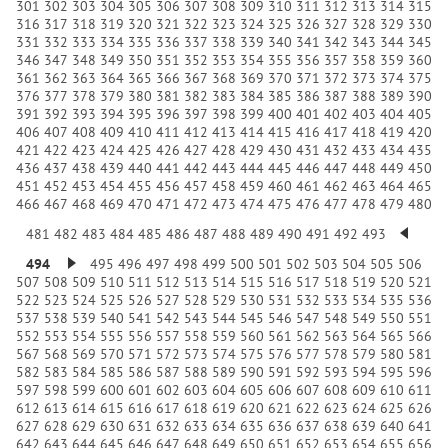
301
302
303
304
305
306
307
308
309
310
311
312
313
314
315
316
317
318
319
320
321
322
323
324
325
326
327
328
329
330
331
332
333
334
335
336
337
338
339
340
341
342
343
344
345
346
347
348
349
350
351
352
353
354
355
356
357
358
359
360
361
362
363
364
365
366
367
368
369
370
371
372
373
374
375
376
377
378
379
380
381
382
383
384
385
386
387
388
389
390
391
392
393
394
395
396
397
398
399
400
401
402
403
404
405
406
407
408
409
410
411
412
413
414
415
416
417
418
419
420
421
422
423
424
425
426
427
428
429
430
431
432
433
434
435
436
437
438
439
440
441
442
443
444
445
446
447
448
449
450
451
452
453
454
455
456
457
458
459
460
461
462
463
464
465
466
467
468
469
470
471
472
473
474
475
476
477
478
479
480
481
482
483
484
485
486
487
488
489
490
491
492
493
494
495
496
497
498
499
500
501
502
503
504
505
506
507
508
509
510
511
512
513
514
515
516
517
518
519
520
521
522
523
524
525
526
527
528
529
530
531
532
533
534
535
536
537
538
539
540
541
542
543
544
545
546
547
548
549
550
551
552
553
554
555
556
557
558
559
560
561
562
563
564
565
566
567
568
569
570
571
572
573
574
575
576
577
578
579
580
581
582
583
584
585
586
587
588
589
590
591
592
593
594
595
596
597
598
599
600
601
602
603
604
605
606
607
608
609
610
611
612
613
614
615
616
617
618
619
620
621
622
623
624
625
626
627
628
629
630
631
632
633
634
635
636
637
638
639
640
641
642
643
644
645
646
647
648
649
650
651
652
653
654
655
656