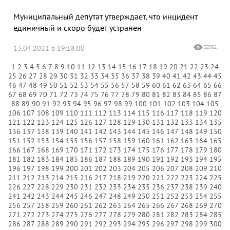
Муниципальный депутат утверждает, что инцидент
единичный и скоро будет устранен
13.04.2021 в 19:18:00
32982
1
2
3
4
5
6
7
8
9
10
11
12
13
14
15
16
17
18
19
20
21
22
23
24
25
26
27
28
29
30
31
32
33
34
35
36
37
38
39
40
41
42
43
44
45
46
47
48
49
50
51
52
53
54
55
56
57
58
59
60
61
62
63
64
65
66
67
68
69
70
71
72
73
74
75
76
77
78
79
80
81
82
83
84
85
86
87
88
89
90
91
92
93
94
95
96
97
98
99
100
101
102
103
104
105
106
107
108
109
110
111
112
113
114
115
116
117
118
119
120
121
122
123
124
125
126
127
128
129
130
131
132
133
134
135
136
137
138
139
140
141
142
143
144
145
146
147
148
149
150
151
152
153
154
155
156
157
158
159
160
161
162
163
164
165
166
167
168
169
170
171
172
173
174
175
176
177
178
179
180
181
182
183
184
185
186
187
188
189
190
191
192
193
194
195
196
197
198
199
200
201
202
203
204
205
206
207
208
209
210
211
212
213
214
215
216
217
218
219
220
221
222
223
224
225
226
227
228
229
230
231
232
233
234
235
236
237
238
239
240
241
242
243
244
245
246
247
248
249
250
251
252
253
254
255
256
257
258
259
260
261
262
263
264
265
266
267
268
269
270
271
272
273
274
275
276
277
278
279
280
281
282
283
284
285
286
287
288
289
290
291
292
293
294
295
296
297
298
299
300