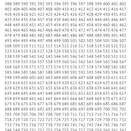
388
389
390
391
392
393
394
395
396
397
398
399
400
401
402
403
404
405
406
407
408
409
410
411
412
413
414
415
416
417
418
419
420
421
422
423
424
425
426
427
428
429
430
431
432
433
434
435
436
437
438
439
440
441
442
443
444
445
446
447
448
449
450
451
452
453
454
455
456
457
458
459
460
461
462
463
464
465
466
467
468
469
470
471
472
473
474
475
476
477
478
479
480
481
482
483
484
485
486
487
488
489
490
491
492
493
494
495
496
497
498
499
500
501
502
503
504
505
506
507
508
509
510
511
512
513
514
515
516
517
518
519
520
521
522
523
524
525
526
527
528
529
530
531
532
533
534
535
536
537
538
539
540
541
542
543
544
545
546
547
548
549
550
551
552
553
554
555
556
557
558
559
560
561
562
563
564
565
566
567
568
569
570
571
572
573
574
575
576
577
578
579
580
581
582
583
584
585
586
587
588
589
590
591
592
593
594
595
596
597
598
599
600
601
602
603
604
605
606
607
608
609
610
611
612
613
614
615
616
617
618
619
620
621
622
623
624
625
626
627
628
629
630
631
632
633
634
635
636
637
638
639
640
641
642
643
644
645
646
647
648
649
650
651
652
653
654
655
656
657
658
659
660
661
662
663
664
665
666
667
668
669
670
671
672
673
674
675
676
677
678
679
680
681
682
683
684
685
686
687
688
689
690
691
692
693
694
695
696
697
698
699
700
701
702
703
704
705
706
707
708
709
710
711
712
713
714
715
716
717
718
719
720
721
722
723
724
725
726
727
728
729
730
731
732
733
734
735
736
737
738
739
740
741
742
743
744
745
746
747
748
749
750
751
752
753
754
755
756
757
758
759
760
761
762