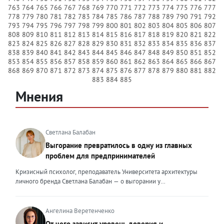
763
764
765
766
767
768
769
770
771
772
773
774
775
776
777
778
779
780
781
782
783
784
785
786
787
788
789
790
791
792
793
794
795
796
797
798
799
800
801
802
803
804
805
806
807
808
809
810
811
812
813
814
815
816
817
818
819
820
821
822
823
824
825
826
827
828
829
830
831
832
833
834
835
836
837
838
839
840
841
842
843
844
845
846
847
848
849
850
851
852
853
854
855
856
857
858
859
860
861
862
863
864
865
866
867
868
869
870
871
872
873
874
875
876
877
878
879
880
881
882
883
884
885
Мнения
Светлана Балабан
Выгорание превратилось в одну из главных
проблем для предпринимателей
Кризисный психолог, преподаватель Университета архитектуры
личного бренда Светлана Балабан — о выгорании у
предпринимателей, его причинах, признаках и способах
преодоления Выгорание в 2026 году стало самой острой
проблемой, однако выгорание у предпринимателей заметно
Ангелина Веретенченко
отличается от выгорания у наёмных сотрудников. Наёмный
От чего зависит уровень доверия и