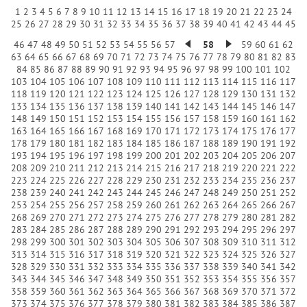
1
2
3
4
5
6
7
8
9
10
11
12
13
14
15
16
17
18
19
20
21
22
23
24
25
26
27
28
29
30
31
32
33
34
35
36
37
38
39
40
41
42
43
44
45
46
47
48
49
50
51
52
53
54
55
56
57
58
59
60
61
62
63
64
65
66
67
68
69
70
71
72
73
74
75
76
77
78
79
80
81
82
83
84
85
86
87
88
89
90
91
92
93
94
95
96
97
98
99
100
101
102
103
104
105
106
107
108
109
110
111
112
113
114
115
116
117
118
119
120
121
122
123
124
125
126
127
128
129
130
131
132
133
134
135
136
137
138
139
140
141
142
143
144
145
146
147
148
149
150
151
152
153
154
155
156
157
158
159
160
161
162
163
164
165
166
167
168
169
170
171
172
173
174
175
176
177
178
179
180
181
182
183
184
185
186
187
188
189
190
191
192
193
194
195
196
197
198
199
200
201
202
203
204
205
206
207
208
209
210
211
212
213
214
215
216
217
218
219
220
221
222
223
224
225
226
227
228
229
230
231
232
233
234
235
236
237
238
239
240
241
242
243
244
245
246
247
248
249
250
251
252
253
254
255
256
257
258
259
260
261
262
263
264
265
266
267
268
269
270
271
272
273
274
275
276
277
278
279
280
281
282
283
284
285
286
287
288
289
290
291
292
293
294
295
296
297
298
299
300
301
302
303
304
305
306
307
308
309
310
311
312
313
314
315
316
317
318
319
320
321
322
323
324
325
326
327
328
329
330
331
332
333
334
335
336
337
338
339
340
341
342
343
344
345
346
347
348
349
350
351
352
353
354
355
356
357
358
359
360
361
362
363
364
365
366
367
368
369
370
371
372
373
374
375
376
377
378
379
380
381
382
383
384
385
386
387