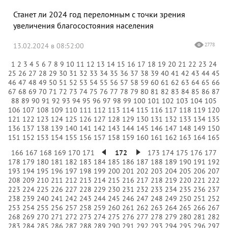
Станет ли 2024 год переломным с точки зрения
увеличения благосостояния населения
13.02.2024 в 08:52:00
2778
1
2
3
4
5
6
7
8
9
10
11
12
13
14
15
16
17
18
19
20
21
22
23
24
25
26
27
28
29
30
31
32
33
34
35
36
37
38
39
40
41
42
43
44
45
46
47
48
49
50
51
52
53
54
55
56
57
58
59
60
61
62
63
64
65
66
67
68
69
70
71
72
73
74
75
76
77
78
79
80
81
82
83
84
85
86
87
88
89
90
91
92
93
94
95
96
97
98
99
100
101
102
103
104
105
106
107
108
109
110
111
112
113
114
115
116
117
118
119
120
121
122
123
124
125
126
127
128
129
130
131
132
133
134
135
136
137
138
139
140
141
142
143
144
145
146
147
148
149
150
151
152
153
154
155
156
157
158
159
160
161
162
163
164
165
166
167
168
169
170
171
172
173
174
175
176
177
178
179
180
181
182
183
184
185
186
187
188
189
190
191
192
193
194
195
196
197
198
199
200
201
202
203
204
205
206
207
208
209
210
211
212
213
214
215
216
217
218
219
220
221
222
223
224
225
226
227
228
229
230
231
232
233
234
235
236
237
238
239
240
241
242
243
244
245
246
247
248
249
250
251
252
253
254
255
256
257
258
259
260
261
262
263
264
265
266
267
268
269
270
271
272
273
274
275
276
277
278
279
280
281
282
283
284
285
286
287
288
289
290
291
292
293
294
295
296
297