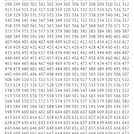
298
299
300
301
302
303
304
305
306
307
308
309
310
311
312
313
314
315
316
317
318
319
320
321
322
323
324
325
326
327
328
329
330
331
332
333
334
335
336
337
338
339
340
341
342
343
344
345
346
347
348
349
350
351
352
353
354
355
356
357
358
359
360
361
362
363
364
365
366
367
368
369
370
371
372
373
374
375
376
377
378
379
380
381
382
383
384
385
386
387
388
389
390
391
392
393
394
395
396
397
398
399
400
401
402
403
404
405
406
407
408
409
410
411
412
413
414
415
416
417
418
419
420
421
422
423
424
425
426
427
428
429
430
431
432
433
434
435
436
437
438
439
440
441
442
443
444
445
446
447
448
449
450
451
452
453
454
455
456
457
458
459
460
461
462
463
464
465
466
467
468
469
470
471
472
473
474
475
476
477
478
479
480
481
482
483
484
485
486
487
488
489
490
491
492
493
494
495
496
497
498
499
500
501
502
503
504
505
506
507
508
509
510
511
512
513
514
515
516
517
518
519
520
521
522
523
524
525
526
527
528
529
530
531
532
533
534
535
536
537
538
539
540
541
542
543
544
545
546
547
548
549
550
551
552
553
554
555
556
557
558
559
560
561
562
563
564
565
566
567
568
569
570
571
572
573
574
575
576
577
578
579
580
581
582
583
584
585
586
587
588
589
590
591
592
593
594
595
596
597
598
599
600
601
602
603
604
605
606
607
608
609
610
611
612
613
614
615
616
617
618
619
620
621
622
623
624
625
626
627
628
629
630
631
632
633
634
635
636
637
638
639
640
641
642
643
644
645
646
647
648
649
650
651
652
653
654
655
656
657
658
659
660
661
662
663
664
665
666
667
668
669
670
671
672