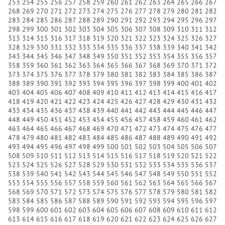
253
254
255
256
257
258
259
260
261
262
263
264
265
266
267
268
269
270
271
272
273
274
275
276
277
278
279
280
281
282
283
284
285
286
287
288
289
290
291
292
293
294
295
296
297
298
299
300
301
302
303
304
305
306
307
308
309
310
311
312
313
314
315
316
317
318
319
320
321
322
323
324
325
326
327
328
329
330
331
332
333
334
335
336
337
338
339
340
341
342
343
344
345
346
347
348
349
350
351
352
353
354
355
356
357
358
359
360
361
362
363
364
365
366
367
368
369
370
371
372
373
374
375
376
377
378
379
380
381
382
383
384
385
386
387
388
389
390
391
392
393
394
395
396
397
398
399
400
401
402
403
404
405
406
407
408
409
410
411
412
413
414
415
416
417
418
419
420
421
422
423
424
425
426
427
428
429
430
431
432
433
434
435
436
437
438
439
440
441
442
443
444
445
446
447
448
449
450
451
452
453
454
455
456
457
458
459
460
461
462
463
464
465
466
467
468
469
470
471
472
473
474
475
476
477
478
479
480
481
482
483
484
485
486
487
488
489
490
491
492
493
494
495
496
497
498
499
500
501
502
503
504
505
506
507
508
509
510
511
512
513
514
515
516
517
518
519
520
521
522
523
524
525
526
527
528
529
530
531
532
533
534
535
536
537
538
539
540
541
542
543
544
545
546
547
548
549
550
551
552
553
554
555
556
557
558
559
560
561
562
563
564
565
566
567
568
569
570
571
572
573
574
575
576
577
578
579
580
581
582
583
584
585
586
587
588
589
590
591
592
593
594
595
596
597
598
599
600
601
602
603
604
605
606
607
608
609
610
611
612
613
614
615
616
617
618
619
620
621
622
623
624
625
626
627