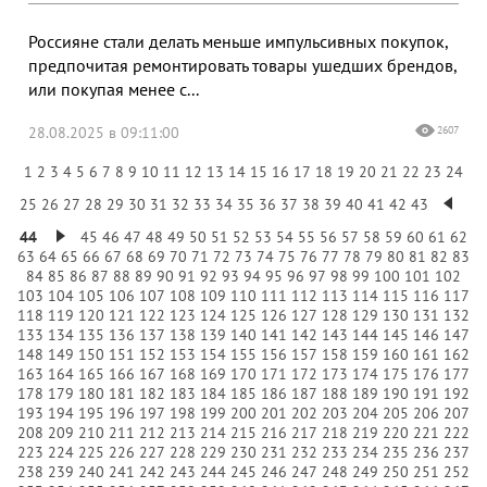
Россияне стали делать меньше импульсивных покупок,
предпочитая ремонтировать товары ушедших брендов,
или покупая менее с...
28.08.2025 в 09:11:00
2607
1
2
3
4
5
6
7
8
9
10
11
12
13
14
15
16
17
18
19
20
21
22
23
24
25
26
27
28
29
30
31
32
33
34
35
36
37
38
39
40
41
42
43
44
45
46
47
48
49
50
51
52
53
54
55
56
57
58
59
60
61
62
63
64
65
66
67
68
69
70
71
72
73
74
75
76
77
78
79
80
81
82
83
84
85
86
87
88
89
90
91
92
93
94
95
96
97
98
99
100
101
102
103
104
105
106
107
108
109
110
111
112
113
114
115
116
117
118
119
120
121
122
123
124
125
126
127
128
129
130
131
132
133
134
135
136
137
138
139
140
141
142
143
144
145
146
147
148
149
150
151
152
153
154
155
156
157
158
159
160
161
162
163
164
165
166
167
168
169
170
171
172
173
174
175
176
177
178
179
180
181
182
183
184
185
186
187
188
189
190
191
192
193
194
195
196
197
198
199
200
201
202
203
204
205
206
207
208
209
210
211
212
213
214
215
216
217
218
219
220
221
222
223
224
225
226
227
228
229
230
231
232
233
234
235
236
237
238
239
240
241
242
243
244
245
246
247
248
249
250
251
252