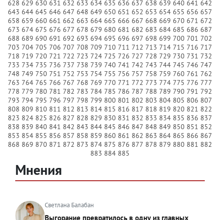
628
629
630
631
632
633
634
635
636
637
638
639
640
641
642
643
644
645
646
647
648
649
650
651
652
653
654
655
656
657
658
659
660
661
662
663
664
665
666
667
668
669
670
671
672
673
674
675
676
677
678
679
680
681
682
683
684
685
686
687
688
689
690
691
692
693
694
695
696
697
698
699
700
701
702
703
704
705
706
707
708
709
710
711
712
713
714
715
716
717
718
719
720
721
722
723
724
725
726
727
728
729
730
731
732
733
734
735
736
737
738
739
740
741
742
743
744
745
746
747
748
749
750
751
752
753
754
755
756
757
758
759
760
761
762
763
764
765
766
767
768
769
770
771
772
773
774
775
776
777
778
779
780
781
782
783
784
785
786
787
788
789
790
791
792
793
794
795
796
797
798
799
800
801
802
803
804
805
806
807
808
809
810
811
812
813
814
815
816
817
818
819
820
821
822
823
824
825
826
827
828
829
830
831
832
833
834
835
836
837
838
839
840
841
842
843
844
845
846
847
848
849
850
851
852
853
854
855
856
857
858
859
860
861
862
863
864
865
866
867
868
869
870
871
872
873
874
875
876
877
878
879
880
881
882
883
884
885
Мнения
Светлана Балабан
Выгорание превратилось в одну из главных