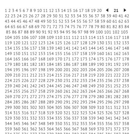
1
2
3
4
5
6
7
8
9
10
11
12
13
14
15
16
17
18
19
20
21
22
23
24
25
26
27
28
29
30
31
32
33
34
35
36
37
38
39
40
41
42
43
44
45
46
47
48
49
50
51
52
53
54
55
56
57
58
59
60
61
62
63
64
65
66
67
68
69
70
71
72
73
74
75
76
77
78
79
80
81
82
83
84
85
86
87
88
89
90
91
92
93
94
95
96
97
98
99
100
101
102
103
104
105
106
107
108
109
110
111
112
113
114
115
116
117
118
119
120
121
122
123
124
125
126
127
128
129
130
131
132
133
134
135
136
137
138
139
140
141
142
143
144
145
146
147
148
149
150
151
152
153
154
155
156
157
158
159
160
161
162
163
164
165
166
167
168
169
170
171
172
173
174
175
176
177
178
179
180
181
182
183
184
185
186
187
188
189
190
191
192
193
194
195
196
197
198
199
200
201
202
203
204
205
206
207
208
209
210
211
212
213
214
215
216
217
218
219
220
221
222
223
224
225
226
227
228
229
230
231
232
233
234
235
236
237
238
239
240
241
242
243
244
245
246
247
248
249
250
251
252
253
254
255
256
257
258
259
260
261
262
263
264
265
266
267
268
269
270
271
272
273
274
275
276
277
278
279
280
281
282
283
284
285
286
287
288
289
290
291
292
293
294
295
296
297
298
299
300
301
302
303
304
305
306
307
308
309
310
311
312
313
314
315
316
317
318
319
320
321
322
323
324
325
326
327
328
329
330
331
332
333
334
335
336
337
338
339
340
341
342
343
344
345
346
347
348
349
350
351
352
353
354
355
356
357
358
359
360
361
362
363
364
365
366
367
368
369
370
371
372
373