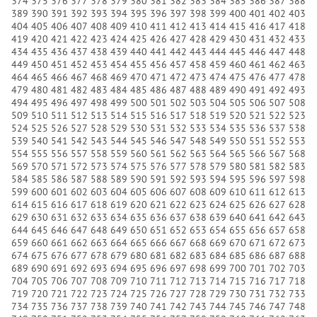
374
375
376
377
378
379
380
381
382
383
384
385
386
387
388
389
390
391
392
393
394
395
396
397
398
399
400
401
402
403
404
405
406
407
408
409
410
411
412
413
414
415
416
417
418
419
420
421
422
423
424
425
426
427
428
429
430
431
432
433
434
435
436
437
438
439
440
441
442
443
444
445
446
447
448
449
450
451
452
453
454
455
456
457
458
459
460
461
462
463
464
465
466
467
468
469
470
471
472
473
474
475
476
477
478
479
480
481
482
483
484
485
486
487
488
489
490
491
492
493
494
495
496
497
498
499
500
501
502
503
504
505
506
507
508
509
510
511
512
513
514
515
516
517
518
519
520
521
522
523
524
525
526
527
528
529
530
531
532
533
534
535
536
537
538
539
540
541
542
543
544
545
546
547
548
549
550
551
552
553
554
555
556
557
558
559
560
561
562
563
564
565
566
567
568
569
570
571
572
573
574
575
576
577
578
579
580
581
582
583
584
585
586
587
588
589
590
591
592
593
594
595
596
597
598
599
600
601
602
603
604
605
606
607
608
609
610
611
612
613
614
615
616
617
618
619
620
621
622
623
624
625
626
627
628
629
630
631
632
633
634
635
636
637
638
639
640
641
642
643
644
645
646
647
648
649
650
651
652
653
654
655
656
657
658
659
660
661
662
663
664
665
666
667
668
669
670
671
672
673
674
675
676
677
678
679
680
681
682
683
684
685
686
687
688
689
690
691
692
693
694
695
696
697
698
699
700
701
702
703
704
705
706
707
708
709
710
711
712
713
714
715
716
717
718
719
720
721
722
723
724
725
726
727
728
729
730
731
732
733
734
735
736
737
738
739
740
741
742
743
744
745
746
747
748