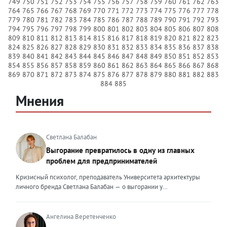
749
750
751
752
753
754
755
756
757
758
759
760
761
762
763
764
765
766
767
768
769
770
771
772
773
774
775
776
777
778
779
780
781
782
783
784
785
786
787
788
789
790
791
792
793
794
795
796
797
798
799
800
801
802
803
804
805
806
807
808
809
810
811
812
813
814
815
816
817
818
819
820
821
822
823
824
825
826
827
828
829
830
831
832
833
834
835
836
837
838
839
840
841
842
843
844
845
846
847
848
849
850
851
852
853
854
855
856
857
858
859
860
861
862
863
864
865
866
867
868
869
870
871
872
873
874
875
876
877
878
879
880
881
882
883
884
885
Мнения
Светлана Балабан
Выгорание превратилось в одну из главных
проблем для предпринимателей
Кризисный психолог, преподаватель Университета архитектуры
личного бренда Светлана Балабан — о выгорании у
предпринимателей, его причинах, признаках и способах
преодоления Выгорание в 2026 году стало самой острой
проблемой, однако выгорание у предпринимателей заметно
Ангелина Веретенченко
отличается от выгорания у наёмных сотрудников. Наёмный