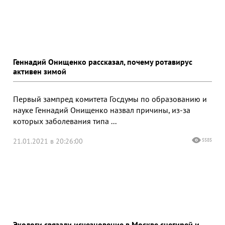
Геннадий Онищенко рассказал, почему ротавирус
активен зимой
Первый зампред комитета Госдумы по образованию и
науке Геннадий Онищенко назвал причины, из-за
которых заболевания типа ...
21.01.2021 в 20:26:00
5585
Экологи связали исчезновение в Москве снегирей и