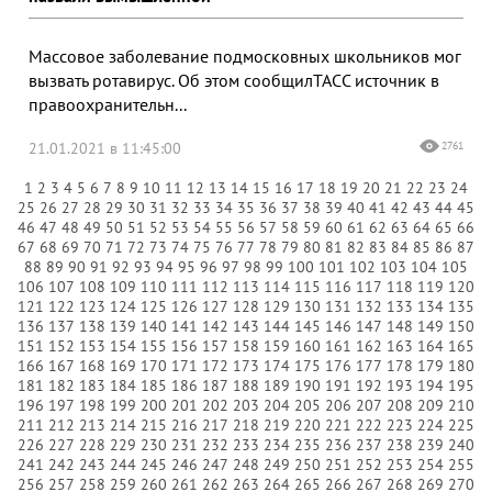
Массовое заболевание подмосковных школьников мог
вызвать ротавирус. Об этом сообщилТАСС источник в
правоохранительн...
21.01.2021 в 11:45:00
2761
1
2
3
4
5
6
7
8
9
10
11
12
13
14
15
16
17
18
19
20
21
22
23
24
25
26
27
28
29
30
31
32
33
34
35
36
37
38
39
40
41
42
43
44
45
46
47
48
49
50
51
52
53
54
55
56
57
58
59
60
61
62
63
64
65
66
67
68
69
70
71
72
73
74
75
76
77
78
79
80
81
82
83
84
85
86
87
88
89
90
91
92
93
94
95
96
97
98
99
100
101
102
103
104
105
106
107
108
109
110
111
112
113
114
115
116
117
118
119
120
121
122
123
124
125
126
127
128
129
130
131
132
133
134
135
136
137
138
139
140
141
142
143
144
145
146
147
148
149
150
151
152
153
154
155
156
157
158
159
160
161
162
163
164
165
166
167
168
169
170
171
172
173
174
175
176
177
178
179
180
181
182
183
184
185
186
187
188
189
190
191
192
193
194
195
196
197
198
199
200
201
202
203
204
205
206
207
208
209
210
211
212
213
214
215
216
217
218
219
220
221
222
223
224
225
226
227
228
229
230
231
232
233
234
235
236
237
238
239
240
241
242
243
244
245
246
247
248
249
250
251
252
253
254
255
256
257
258
259
260
261
262
263
264
265
266
267
268
269
270