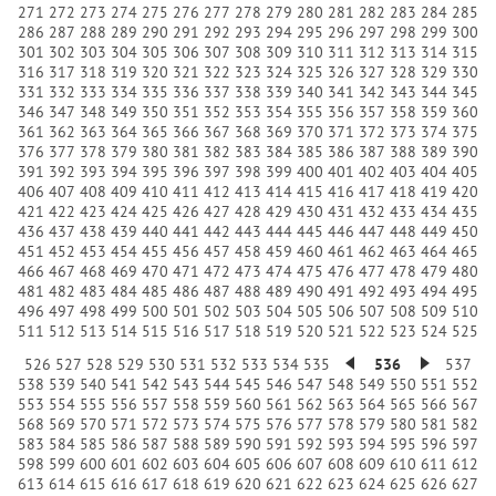
271
272
273
274
275
276
277
278
279
280
281
282
283
284
285
286
287
288
289
290
291
292
293
294
295
296
297
298
299
300
301
302
303
304
305
306
307
308
309
310
311
312
313
314
315
316
317
318
319
320
321
322
323
324
325
326
327
328
329
330
331
332
333
334
335
336
337
338
339
340
341
342
343
344
345
346
347
348
349
350
351
352
353
354
355
356
357
358
359
360
361
362
363
364
365
366
367
368
369
370
371
372
373
374
375
376
377
378
379
380
381
382
383
384
385
386
387
388
389
390
391
392
393
394
395
396
397
398
399
400
401
402
403
404
405
406
407
408
409
410
411
412
413
414
415
416
417
418
419
420
421
422
423
424
425
426
427
428
429
430
431
432
433
434
435
436
437
438
439
440
441
442
443
444
445
446
447
448
449
450
451
452
453
454
455
456
457
458
459
460
461
462
463
464
465
466
467
468
469
470
471
472
473
474
475
476
477
478
479
480
481
482
483
484
485
486
487
488
489
490
491
492
493
494
495
496
497
498
499
500
501
502
503
504
505
506
507
508
509
510
511
512
513
514
515
516
517
518
519
520
521
522
523
524
525
526
527
528
529
530
531
532
533
534
535
536
537
538
539
540
541
542
543
544
545
546
547
548
549
550
551
552
553
554
555
556
557
558
559
560
561
562
563
564
565
566
567
568
569
570
571
572
573
574
575
576
577
578
579
580
581
582
583
584
585
586
587
588
589
590
591
592
593
594
595
596
597
598
599
600
601
602
603
604
605
606
607
608
609
610
611
612
613
614
615
616
617
618
619
620
621
622
623
624
625
626
627