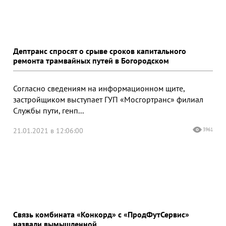
Дептранс спросят о срыве сроков капитального
ремонта трамвайных путей в Богородском
Согласно сведениям на информационном щите,
застройщиком выступает ГУП «Мосгортранс» филиал
Службы пути, генп...
21.01.2021 в 12:06:00
3961
Связь комбината «Конкорд» с «ПродФутСервис»
назвали вымышленной