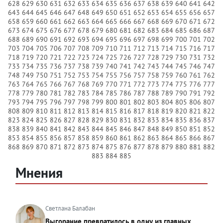
628
629
630
631
632
633
634
635
636
637
638
639
640
641
642
643
644
645
646
647
648
649
650
651
652
653
654
655
656
657
658
659
660
661
662
663
664
665
666
667
668
669
670
671
672
673
674
675
676
677
678
679
680
681
682
683
684
685
686
687
688
689
690
691
692
693
694
695
696
697
698
699
700
701
702
703
704
705
706
707
708
709
710
711
712
713
714
715
716
717
718
719
720
721
722
723
724
725
726
727
728
729
730
731
732
733
734
735
736
737
738
739
740
741
742
743
744
745
746
747
748
749
750
751
752
753
754
755
756
757
758
759
760
761
762
763
764
765
766
767
768
769
770
771
772
773
774
775
776
777
778
779
780
781
782
783
784
785
786
787
788
789
790
791
792
793
794
795
796
797
798
799
800
801
802
803
804
805
806
807
808
809
810
811
812
813
814
815
816
817
818
819
820
821
822
823
824
825
826
827
828
829
830
831
832
833
834
835
836
837
838
839
840
841
842
843
844
845
846
847
848
849
850
851
852
853
854
855
856
857
858
859
860
861
862
863
864
865
866
867
868
869
870
871
872
873
874
875
876
877
878
879
880
881
882
883
884
885
Мнения
Светлана Балабан
Выгорание превратилось в одну из главных