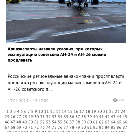
Авиаэксперты назвали условия, при которых
эксплуатацию советских АН-24 и АН-26 можно
продлевать
Российские региональные авиакомпании просят власти
продлить срок эксплуатации малых самолётов АН-24 и
АН-26 советского п...
13.01.2024 в 15:47:00
5964
1
2
3
4
5
6
7
8
9
10
11
12
13
14
15
16
17
18
19
20
21
22
23
24
25
26
27
28
29
30
31
32
33
34
35
36
37
38
39
40
41
42
43
44
45
46
47
48
49
50
51
52
53
54
55
56
57
58
59
60
61
62
63
64
65
66
67
68
69
70
71
72
73
74
75
76
77
78
79
80
81
82
83
84
85
86
87