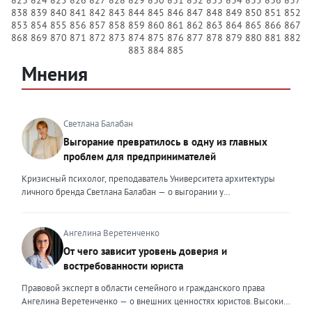
838
839
840
841
842
843
844
845
846
847
848
849
850
851
852
853
854
855
856
857
858
859
860
861
862
863
864
865
866
867
868
869
870
871
872
873
874
875
876
877
878
879
880
881
882
883
884
885
Мнения
Светлана Балабан
Выгорание превратилось в одну из главных
проблем для предпринимателей
Кризисный психолог, преподаватель Университета архитектуры
личного бренда Светлана Балабан — о выгорании у
предпринимателей, его причинах, признаках и способах
преодоления Выгорание в 2026 году стало самой острой
проблемой, однако выгорание у предпринимателей заметно
Ангелина Веретенченко
отличается от выгорания у наёмных сотрудников. Наёмный
От чего зависит уровень доверия и
сотрудник может уйти на больничный или в отпуск, пожаловаться
востребованности юриста
на что-то начальству или сменить работу. Предприниматель — сам
себе начальник и основа системы. Если он устаёт, бизнес не встанет
Правовой эксперт в области семейного и гражданского права
на паузу, а просто начнёт разваливаться. У предпринимателей
Ангелина Веретенченко — о внешних ценностях юристов. Высокий
принято говорить, что они не имеют право на выгорание или на