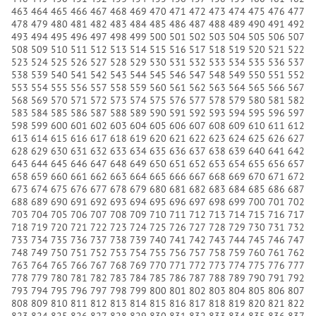
463
464
465
466
467
468
469
470
471
472
473
474
475
476
477
478
479
480
481
482
483
484
485
486
487
488
489
490
491
492
493
494
495
496
497
498
499
500
501
502
503
504
505
506
507
508
509
510
511
512
513
514
515
516
517
518
519
520
521
522
523
524
525
526
527
528
529
530
531
532
533
534
535
536
537
538
539
540
541
542
543
544
545
546
547
548
549
550
551
552
553
554
555
556
557
558
559
560
561
562
563
564
565
566
567
568
569
570
571
572
573
574
575
576
577
578
579
580
581
582
583
584
585
586
587
588
589
590
591
592
593
594
595
596
597
598
599
600
601
602
603
604
605
606
607
608
609
610
611
612
613
614
615
616
617
618
619
620
621
622
623
624
625
626
627
628
629
630
631
632
633
634
635
636
637
638
639
640
641
642
643
644
645
646
647
648
649
650
651
652
653
654
655
656
657
658
659
660
661
662
663
664
665
666
667
668
669
670
671
672
673
674
675
676
677
678
679
680
681
682
683
684
685
686
687
688
689
690
691
692
693
694
695
696
697
698
699
700
701
702
703
704
705
706
707
708
709
710
711
712
713
714
715
716
717
718
719
720
721
722
723
724
725
726
727
728
729
730
731
732
733
734
735
736
737
738
739
740
741
742
743
744
745
746
747
748
749
750
751
752
753
754
755
756
757
758
759
760
761
762
763
764
765
766
767
768
769
770
771
772
773
774
775
776
777
778
779
780
781
782
783
784
785
786
787
788
789
790
791
792
793
794
795
796
797
798
799
800
801
802
803
804
805
806
807
808
809
810
811
812
813
814
815
816
817
818
819
820
821
822
823
824
825
826
827
828
829
830
831
832
833
834
835
836
837