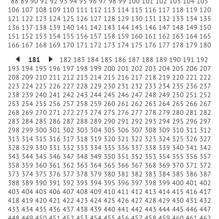
88
89
90
91
92
93
94
95
96
97
98
99
100
101
102
103
104
105
106
107
108
109
110
111
112
113
114
115
116
117
118
119
120
121
122
123
124
125
126
127
128
129
130
131
132
133
134
135
136
137
138
139
140
141
142
143
144
145
146
147
148
149
150
151
152
153
154
155
156
157
158
159
160
161
162
163
164
165
166
167
168
169
170
171
172
173
174
175
176
177
178
179
180
181
182
183
184
185
186
187
188
189
190
191
192
193
194
195
196
197
198
199
200
201
202
203
204
205
206
207
208
209
210
211
212
213
214
215
216
217
218
219
220
221
222
223
224
225
226
227
228
229
230
231
232
233
234
235
236
237
238
239
240
241
242
243
244
245
246
247
248
249
250
251
252
253
254
255
256
257
258
259
260
261
262
263
264
265
266
267
268
269
270
271
272
273
274
275
276
277
278
279
280
281
282
283
284
285
286
287
288
289
290
291
292
293
294
295
296
297
298
299
300
301
302
303
304
305
306
307
308
309
310
311
312
313
314
315
316
317
318
319
320
321
322
323
324
325
326
327
328
329
330
331
332
333
334
335
336
337
338
339
340
341
342
343
344
345
346
347
348
349
350
351
352
353
354
355
356
357
358
359
360
361
362
363
364
365
366
367
368
369
370
371
372
373
374
375
376
377
378
379
380
381
382
383
384
385
386
387
388
389
390
391
392
393
394
395
396
397
398
399
400
401
402
403
404
405
406
407
408
409
410
411
412
413
414
415
416
417
418
419
420
421
422
423
424
425
426
427
428
429
430
431
432
433
434
435
436
437
438
439
440
441
442
443
444
445
446
447
448
449
450
451
452
453
454
455
456
457
458
459
460
461
462