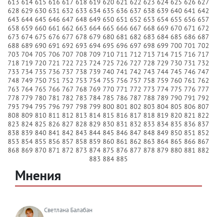
613
614
615
616
617
618
619
620
621
622
623
624
625
626
627
628
629
630
631
632
633
634
635
636
637
638
639
640
641
642
643
644
645
646
647
648
649
650
651
652
653
654
655
656
657
658
659
660
661
662
663
664
665
666
667
668
669
670
671
672
673
674
675
676
677
678
679
680
681
682
683
684
685
686
687
688
689
690
691
692
693
694
695
696
697
698
699
700
701
702
703
704
705
706
707
708
709
710
711
712
713
714
715
716
717
718
719
720
721
722
723
724
725
726
727
728
729
730
731
732
733
734
735
736
737
738
739
740
741
742
743
744
745
746
747
748
749
750
751
752
753
754
755
756
757
758
759
760
761
762
763
764
765
766
767
768
769
770
771
772
773
774
775
776
777
778
779
780
781
782
783
784
785
786
787
788
789
790
791
792
793
794
795
796
797
798
799
800
801
802
803
804
805
806
807
808
809
810
811
812
813
814
815
816
817
818
819
820
821
822
823
824
825
826
827
828
829
830
831
832
833
834
835
836
837
838
839
840
841
842
843
844
845
846
847
848
849
850
851
852
853
854
855
856
857
858
859
860
861
862
863
864
865
866
867
868
869
870
871
872
873
874
875
876
877
878
879
880
881
882
883
884
885
Мнения
Светлана Балабан