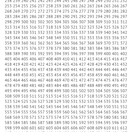
238
239
240
241
242
243
244
245
246
247
248
249
250
251
252
253
254
255
256
257
258
259
260
261
262
263
264
265
266
267
268
269
270
271
272
273
274
275
276
277
278
279
280
281
282
283
284
285
286
287
288
289
290
291
292
293
294
295
296
297
298
299
300
301
302
303
304
305
306
307
308
309
310
311
312
313
314
315
316
317
318
319
320
321
322
323
324
325
326
327
328
329
330
331
332
333
334
335
336
337
338
339
340
341
342
343
344
345
346
347
348
349
350
351
352
353
354
355
356
357
358
359
360
361
362
363
364
365
366
367
368
369
370
371
372
373
374
375
376
377
378
379
380
381
382
383
384
385
386
387
388
389
390
391
392
393
394
395
396
397
398
399
400
401
402
403
404
405
406
407
408
409
410
411
412
413
414
415
416
417
418
419
420
421
422
423
424
425
426
427
428
429
430
431
432
433
434
435
436
437
438
439
440
441
442
443
444
445
446
447
448
449
450
451
452
453
454
455
456
457
458
459
460
461
462
463
464
465
466
467
468
469
470
471
472
473
474
475
476
477
478
479
480
481
482
483
484
485
486
487
488
489
490
491
492
493
494
495
496
497
498
499
500
501
502
503
504
505
506
507
508
509
510
511
512
513
514
515
516
517
518
519
520
521
522
523
524
525
526
527
528
529
530
531
532
533
534
535
536
537
538
539
540
541
542
543
544
545
546
547
548
549
550
551
552
553
554
555
556
557
558
559
560
561
562
563
564
565
566
567
568
569
570
571
572
573
574
575
576
577
578
579
580
581
582
583
584
585
586
587
588
589
590
591
592
593
594
595
596
597
598
599
600
601
602
603
604
605
606
607
608
609
610
611
612