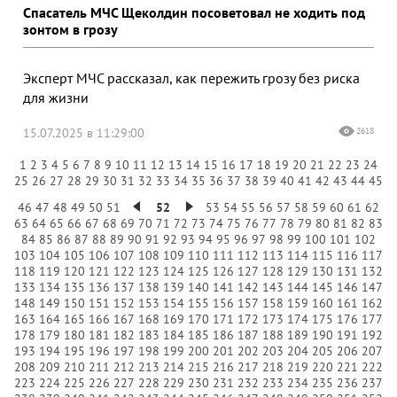
Спасатель МЧС Щеколдин посоветовал не ходить под
зонтом в грозу
Эксперт МЧС рассказал, как пережить грозу без риска
для жизни
15.07.2025 в 11:29:00
2618
1
2
3
4
5
6
7
8
9
10
11
12
13
14
15
16
17
18
19
20
21
22
23
24
25
26
27
28
29
30
31
32
33
34
35
36
37
38
39
40
41
42
43
44
45
46
47
48
49
50
51
52
53
54
55
56
57
58
59
60
61
62
63
64
65
66
67
68
69
70
71
72
73
74
75
76
77
78
79
80
81
82
83
84
85
86
87
88
89
90
91
92
93
94
95
96
97
98
99
100
101
102
103
104
105
106
107
108
109
110
111
112
113
114
115
116
117
118
119
120
121
122
123
124
125
126
127
128
129
130
131
132
133
134
135
136
137
138
139
140
141
142
143
144
145
146
147
148
149
150
151
152
153
154
155
156
157
158
159
160
161
162
163
164
165
166
167
168
169
170
171
172
173
174
175
176
177
178
179
180
181
182
183
184
185
186
187
188
189
190
191
192
193
194
195
196
197
198
199
200
201
202
203
204
205
206
207
208
209
210
211
212
213
214
215
216
217
218
219
220
221
222
223
224
225
226
227
228
229
230
231
232
233
234
235
236
237