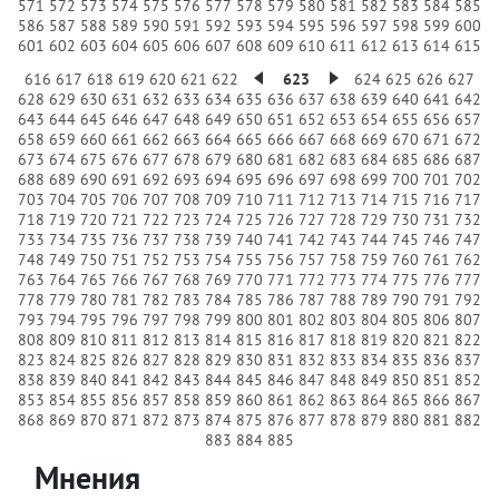
571
572
573
574
575
576
577
578
579
580
581
582
583
584
585
586
587
588
589
590
591
592
593
594
595
596
597
598
599
600
601
602
603
604
605
606
607
608
609
610
611
612
613
614
615
616
617
618
619
620
621
622
623
624
625
626
627
628
629
630
631
632
633
634
635
636
637
638
639
640
641
642
643
644
645
646
647
648
649
650
651
652
653
654
655
656
657
658
659
660
661
662
663
664
665
666
667
668
669
670
671
672
673
674
675
676
677
678
679
680
681
682
683
684
685
686
687
688
689
690
691
692
693
694
695
696
697
698
699
700
701
702
703
704
705
706
707
708
709
710
711
712
713
714
715
716
717
718
719
720
721
722
723
724
725
726
727
728
729
730
731
732
733
734
735
736
737
738
739
740
741
742
743
744
745
746
747
748
749
750
751
752
753
754
755
756
757
758
759
760
761
762
763
764
765
766
767
768
769
770
771
772
773
774
775
776
777
778
779
780
781
782
783
784
785
786
787
788
789
790
791
792
793
794
795
796
797
798
799
800
801
802
803
804
805
806
807
808
809
810
811
812
813
814
815
816
817
818
819
820
821
822
823
824
825
826
827
828
829
830
831
832
833
834
835
836
837
838
839
840
841
842
843
844
845
846
847
848
849
850
851
852
853
854
855
856
857
858
859
860
861
862
863
864
865
866
867
868
869
870
871
872
873
874
875
876
877
878
879
880
881
882
883
884
885
Мнения