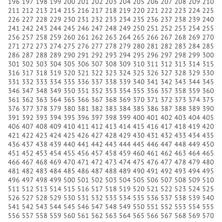
196
197
198
199
200
201
202
203
204
205
206
207
208
209
210
211
212
213
214
215
216
217
218
219
220
221
222
223
224
225
226
227
228
229
230
231
232
233
234
235
236
237
238
239
240
241
242
243
244
245
246
247
248
249
250
251
252
253
254
255
256
257
258
259
260
261
262
263
264
265
266
267
268
269
270
271
272
273
274
275
276
277
278
279
280
281
282
283
284
285
286
287
288
289
290
291
292
293
294
295
296
297
298
299
300
301
302
303
304
305
306
307
308
309
310
311
312
313
314
315
316
317
318
319
320
321
322
323
324
325
326
327
328
329
330
331
332
333
334
335
336
337
338
339
340
341
342
343
344
345
346
347
348
349
350
351
352
353
354
355
356
357
358
359
360
361
362
363
364
365
366
367
368
369
370
371
372
373
374
375
376
377
378
379
380
381
382
383
384
385
386
387
388
389
390
391
392
393
394
395
396
397
398
399
400
401
402
403
404
405
406
407
408
409
410
411
412
413
414
415
416
417
418
419
420
421
422
423
424
425
426
427
428
429
430
431
432
433
434
435
436
437
438
439
440
441
442
443
444
445
446
447
448
449
450
451
452
453
454
455
456
457
458
459
460
461
462
463
464
465
466
467
468
469
470
471
472
473
474
475
476
477
478
479
480
481
482
483
484
485
486
487
488
489
490
491
492
493
494
495
496
497
498
499
500
501
502
503
504
505
506
507
508
509
510
511
512
513
514
515
516
517
518
519
520
521
522
523
524
525
526
527
528
529
530
531
532
533
534
535
536
537
538
539
540
541
542
543
544
545
546
547
548
549
550
551
552
553
554
555
556
557
558
559
560
561
562
563
564
565
566
567
568
569
570