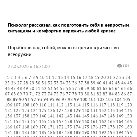
Психолог рассказал, как подготовить себя к непростым
ситуациям и комфортно пережить любой кризис
Поработав над собой, можно встретить кризисы во
всеоружии
28.07.2020 в 16:21:00
5334
1
2
3
4
5
6
7
8
9
10
11
12
13
14
15
16
17
18
19
20
21
22
23
24
25
26
27
28
29
30
31
32
33
34
35
36
37
38
39
40
41
42
43
44
45
46
47
48
49
50
51
52
53
54
55
56
57
58
59
60
61
62
63
64
65
66
67
68
69
70
71
72
73
74
75
76
77
78
79
80
81
82
83
84
85
86
87
88
89
90
91
92
93
94
95
96
97
98
99
100
101
102
103
104
105
106
107
108
109
110
111
112
113
114
115
116
117
118
119
120
121
122
123
124
125
126
127
128
129
130
131
132
133
134
135
136
137
138
139
140
141
142
143
144
145
146
147
148
149
150
151
152
153
154
155
156
157
158
159
160
161
162
163
164
165
166
167
168
169
170
171
172
173
174
175
176
177
178
179
180
181
182
183
184
185
186
187
188
189
190
191
192
193
194
195