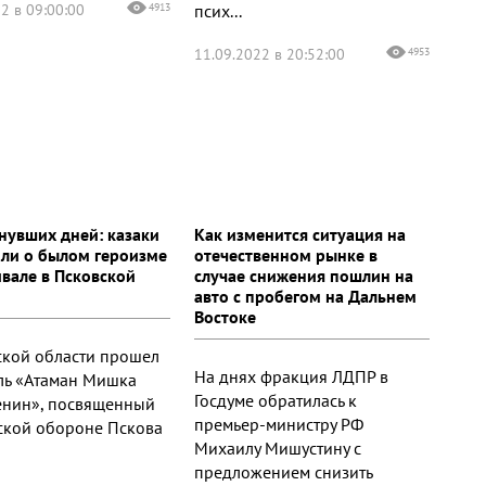
2 в 09:00:00
4913
псих...
11.09.2022 в 20:52:00
4953
нувших дней: казаки
Как изменится ситуация на
ли о былом героизме
отечественном рынке в
ивале в Псковской
случае снижения пошлин на
авто с пробегом на Дальнем
Востоке
ской области прошел
На днях фракция ЛДПР в
ль «Атаман Мишка
Госдуме обратилась к
нин», посвященный
премьер-министру РФ
ской обороне Пскова
Михаилу Мишустину с
предложением снизить