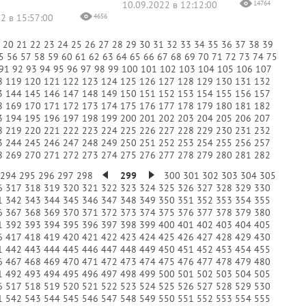
10.09.2022 в 12:12:00
14764
2 в 15:57:00
4656
9
20
21
22
23
24
25
26
27
28
29
30
31
32
33
34
35
36
37
38
39
5
56
57
58
59
60
61
62
63
64
65
66
67
68
69
70
71
72
73
74
75
91
92
93
94
95
96
97
98
99
100
101
102
103
104
105
106
107
8
119
120
121
122
123
124
125
126
127
128
129
130
131
132
3
144
145
146
147
148
149
150
151
152
153
154
155
156
157
8
169
170
171
172
173
174
175
176
177
178
179
180
181
182
3
194
195
196
197
198
199
200
201
202
203
204
205
206
207
8
219
220
221
222
223
224
225
226
227
228
229
230
231
232
3
244
245
246
247
248
249
250
251
252
253
254
255
256
257
8
269
270
271
272
273
274
275
276
277
278
279
280
281
282
294
295
296
297
298
299
300
301
302
303
304
305
6
317
318
319
320
321
322
323
324
325
326
327
328
329
330
1
342
343
344
345
346
347
348
349
350
351
352
353
354
355
6
367
368
369
370
371
372
373
374
375
376
377
378
379
380
1
392
393
394
395
396
397
398
399
400
401
402
403
404
405
6
417
418
419
420
421
422
423
424
425
426
427
428
429
430
1
442
443
444
445
446
447
448
449
450
451
452
453
454
455
6
467
468
469
470
471
472
473
474
475
476
477
478
479
480
1
492
493
494
495
496
497
498
499
500
501
502
503
504
505
6
517
518
519
520
521
522
523
524
525
526
527
528
529
530
1
542
543
544
545
546
547
548
549
550
551
552
553
554
555