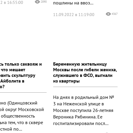
2 в 16:55:00
2890
пошлины на ввоз...
11.09.2022 в 11:19:00
4367
сь только саквояж и
Беременную жительницу
: что мешает
Москвы после гибели жениха,
овить скульптуру
служившего в ФСО, выгнали
 Айболита в
из квартиры
о?
На днях в родильный дом №
ыно (Одинцовский
3 на Неженской улице в
ой округ Московской
Москве поступила 26-летняя
) общественность
Вероника Рябинина. Ее
на тем, что в сквере
госпитализировали посл...
стной по...