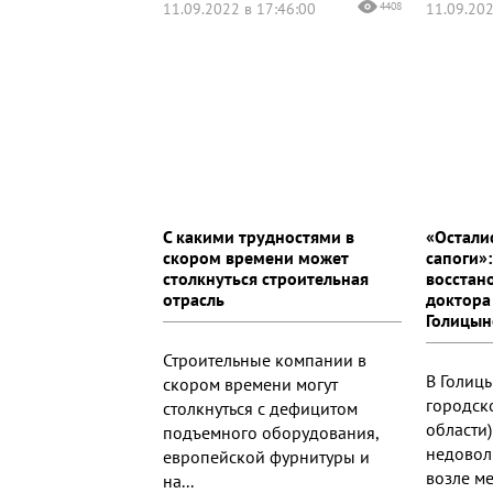
11.09.2022 в 17:46:00
4408
11.09.202
С какими трудностями в
«Остали
скором времени может
сапоги»
столкнуться строительная
восстан
отрасль
доктора
Голицын
Строительные компании в
В Голиц
скором времени могут
городск
столкнуться с дефицитом
области
подъемного оборудования,
недоволь
европейской фурнитуры и
возле ме
на...