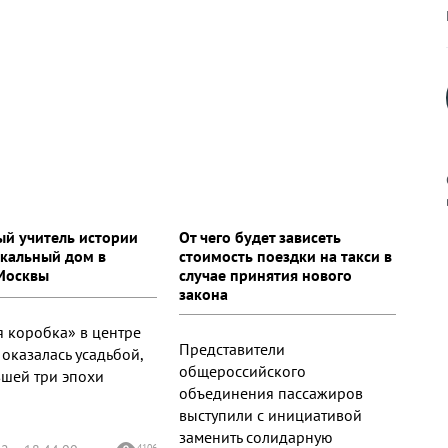
й учитель истории
От чего будет зависеть
икальный дом в
стоимость поездки на такси в
к
Москвы
случае принятия нового
закона
я коробка» в центре
Представители
оказалась усадьбой,
общероссийского
р
шей три эпохи
объединения пассажиров
выступили с инициативой
н
заменить солидарную
4106