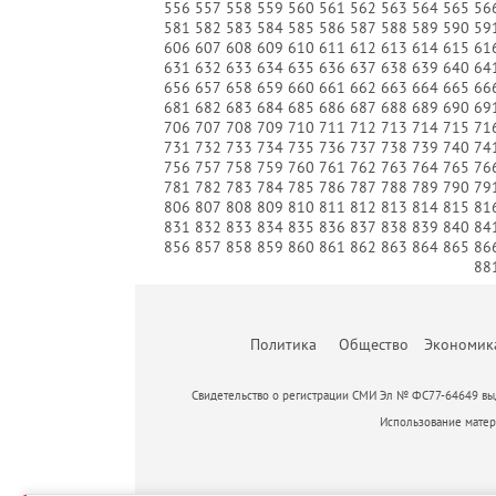
556
557
558
559
560
561
562
563
564
565
56
581
582
583
584
585
586
587
588
589
590
59
606
607
608
609
610
611
612
613
614
615
61
631
632
633
634
635
636
637
638
639
640
64
656
657
658
659
660
661
662
663
664
665
66
681
682
683
684
685
686
687
688
689
690
69
706
707
708
709
710
711
712
713
714
715
71
731
732
733
734
735
736
737
738
739
740
74
756
757
758
759
760
761
762
763
764
765
76
781
782
783
784
785
786
787
788
789
790
79
806
807
808
809
810
811
812
813
814
815
81
831
832
833
834
835
836
837
838
839
840
84
856
857
858
859
860
861
862
863
864
865
86
88
Политика
Общество
Экономик
Свидетельство о регистрации СМИ Эл № ФС77-64649 выд
Использование матери