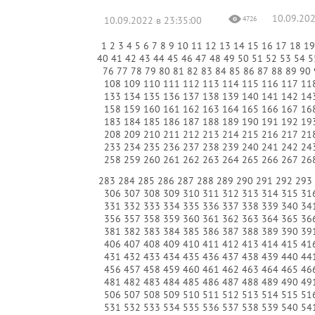
10.09.202
10.09.2022 в 23:35:00
4726
1
2
3
4
5
6
7
8
9
10
11
12
13
14
15
16
17
18
1
40
41
42
43
44
45
46
47
48
49
50
51
52
53
54
5
76
77
78
79
80
81
82
83
84
85
86
87
88
89
90
108
109
110
111
112
113
114
115
116
117
11
133
134
135
136
137
138
139
140
141
142
14
158
159
160
161
162
163
164
165
166
167
16
183
184
185
186
187
188
189
190
191
192
19
208
209
210
211
212
213
214
215
216
217
21
233
234
235
236
237
238
239
240
241
242
24
258
259
260
261
262
263
264
265
266
267
26
283
284
285
286
287
288
289
290
291
292
293
306
307
308
309
310
311
312
313
314
315
31
331
332
333
334
335
336
337
338
339
340
34
356
357
358
359
360
361
362
363
364
365
36
381
382
383
384
385
386
387
388
389
390
39
406
407
408
409
410
411
412
413
414
415
41
431
432
433
434
435
436
437
438
439
440
44
456
457
458
459
460
461
462
463
464
465
46
481
482
483
484
485
486
487
488
489
490
49
506
507
508
509
510
511
512
513
514
515
51
531
532
533
534
535
536
537
538
539
540
54