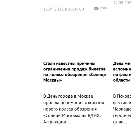
12.09.202
12.09.2022 в 16:05:00
10950
Стали известны причины
Дела ми
ограничения продаж билетов
вспомни
на колесо обозрения «Солнце
на фест
Москвы»
области
В День города в Москве
В Псков
прошла церемония открытия
фестива
нового колеса обозрения
Черкаше
«Солнце Москвы» на ВДНХ.
героиче
Аттракцион...
от во...