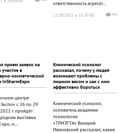
2 в 18:44:00
ответственность агрегат...
12.09.2022 в 16:39:00
3926
ал прием заявок на
Клинический психолог
 участие в
рассказал, почему у людей
ерно-косметической
возникают проблемы с
е InSharmExpo
лишним весом и как с ним
эффективно бороться
вочном центре
Клинический психолог,
Экспо» с 26 по 29
основатель академии
2022 г. пройдёт
психологии
родная выставка
«ТРИЭТТА» Валерий
xpo, н...
Ивановский рассказал, какие