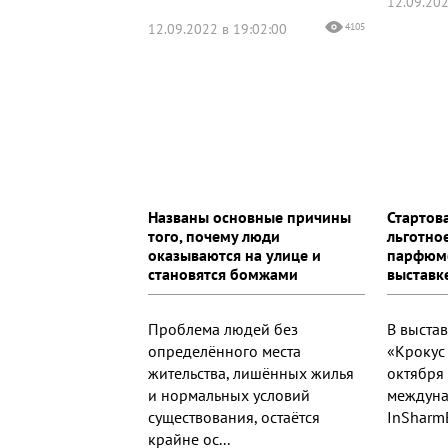
12.09.202
12.09.2022 в 19:02:00
4105
Названы основные причины
Стартов
того, почему люди
льготное
оказываются на улице и
парфюм
становятся бомжами
выставк
Проблема людей без
В выста
определённого места
«Крокус 
жительства, лишённых жилья
октября 
и нормальных условий
междуна
существования, остаётся
InSharmE
крайне ос...