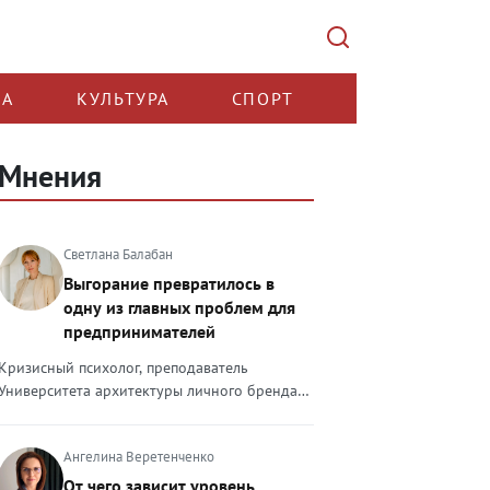
КА
КУЛЬТУРА
СПОРТ
Мнения
Светлана Балабан
Выгорание превратилось в
одну из главных проблем для
предпринимателей
Кризисный психолог, преподаватель
Университета архитектуры личного бренда
Светлана Балабан — о выгорании у
предпринимателей, его причинах, признаках
Ангелина Веретенченко
и способах преодоления Выгорание в 2026
году стало самой острой проблемой, однако
От чего зависит уровень