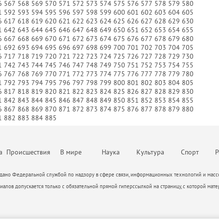
6
567
568
569
570
571
572
573
574
575
576
577
578
579
580
М
1
592
593
594
595
596
597
598
599
600
601
602
603
604
605
6
617
618
619
620
621
622
623
624
625
626
627
628
629
630
1
642
643
644
645
646
647
648
649
650
651
652
653
654
655
6
667
668
669
670
671
672
673
674
675
676
677
678
679
680
1
692
693
694
695
696
697
698
699
700
701
702
703
704
705
6
717
718
719
720
721
722
723
724
725
726
727
728
729
730
1
742
743
744
745
746
747
748
749
750
751
752
753
754
755
6
767
768
769
770
771
772
773
774
775
776
777
778
779
780
1
792
793
794
795
796
797
798
799
800
801
802
803
804
805
6
817
818
819
820
821
822
823
824
825
826
827
828
829
830
1
842
843
844
845
846
847
848
849
850
851
852
853
854
855
6
867
868
869
870
871
872
873
874
875
876
877
878
879
880
1
882
883
884
885
а
Происшествия
В мире
Наука
Культура
Спорт
Р
ано Федеральной службой по надзору в сфере связи, информационных технологий и массо
алов допускается только с обязательной прямой гиперссылкой на страницу, с которой мате